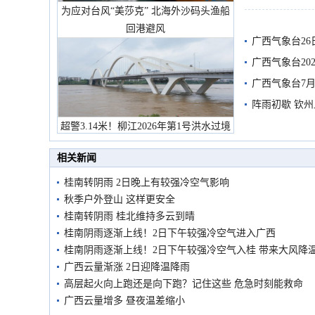
为应对台风“美莎克” 北海外沙码头渔船
有较强降雨
回港避风
广西气象台26
广西气象台20
预警
广西气象台7月
阵雨初歇 钦
超警3.14米！柳江2026年第1号洪水过境
市民在堤岸见证汛况
相关新闻
桂南转阴雨 2日晚上有较强冷空气影响
秋季户外登山 这样更安全
桂南转阴雨 桂北维持多云到晴
桂南阴雨逐渐上线！2日下午较强冷空气进入广西
桂南阴雨逐渐上线！2日下午较强冷空气入桂 带来大风降
广西云量渐涨 2日迎降温降雨
高层起火向上跑还是向下跑？记住这些 危急时刻能救命
广西云量增多 昼夜温差缩小