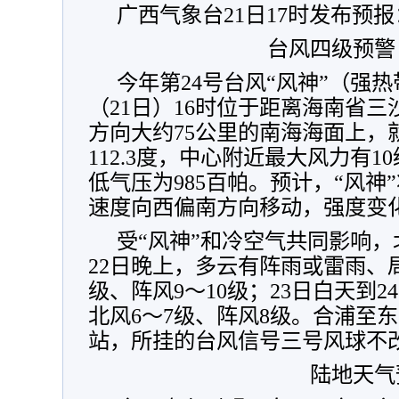
广西气象台21日17时发布预报
台风四级预警
今年第24号台风“风神”（强
（21日）16时位于距离海南省
方向大约75公里的南海海面上，就
112.3度，中心附近最大风力有1
低气压为985百帕。预计，“风神”
速度向西偏南方向移动，强度变
受“风神”和冷空气共同影响
22日晚上，多云有阵雨或雷雨、
级、阵风9～10级；23日白天到
北风6～7级、阵风8级。合浦至
站，所挂的台风信号三号风球不
陆地天气