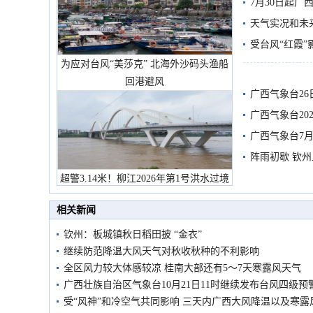
7月30日起
天气实况和未
受台风“红霞”
为应对台风“美莎克” 北海外沙码头渔船
有较强降雨
回港避风
广西气象台26
广西气象台20
预警
广西气象台7月
阵雨初歇 钦
超警3.14米！柳江2026年第1号洪水过境
市民在堤岸见证汛况
相关新闻
钦州：板城镇秋日稻田披 “金衣”
继续防范降温大风天气对秋收秋种的不利影响
全区风力较大体感较凉 桂南大部还有5～7天寒露风天气
广西壮族自治区气象台10月21日11时继续发布台风四级预
受“风神”和冷空气共同影响 三天内广西大风降温以及寒露