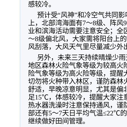
感较冷。
预计受“风神”和冷空气共同影
上，北部湾海面有7～8级、阵风9
业和滨海活动需要注意安全；全区
～8级偏北风，大家需将阳台上
风刮落，大风天气里尽量减少外
另外，未来三天持续晴燥少雨
地区森林火险气象等级为较高火
险气象等级为高火险等级，提醒
切勿将火种带入林区，谨防森林
舒适，早晚凉意明显，尤其是偏
足15℃，体感较冷，提醒大家注
热水器洗澡时注意保持通风，谨
部还有5～7天日平均气温≤22
继续做好田间管理。