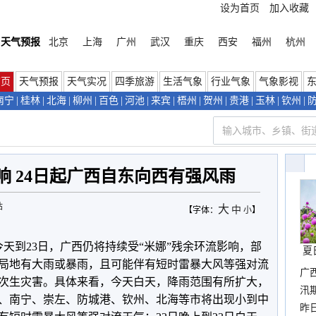
设为首页
加入收藏
天气预报
北京
上海
广州
武汉
重庆
西安
福州
杭州
首页
天气预报
天气实况
四季旅游
生活气象
行业气象
气象影视
南宁
|
桂林
|
北海
|
柳州
|
百色
|
河池
|
来宾
|
梧州
|
贺州
|
贵港
|
玉林
|
钦州
|
影响 24日起广西自东向西有强风雨
站
大
中
【字体：
小
】
天到23日，广西仍将持续受“米娜”残余环流影响，部
夏
局地有大雨或暴雨，且可能伴有短时雷暴大风等强对流
广
次生灾害。具体来看，今天白天，降雨范围有所扩大，
汛
、南宁、崇左、防城港、钦州、北海等市将出现小到中
暴
昨