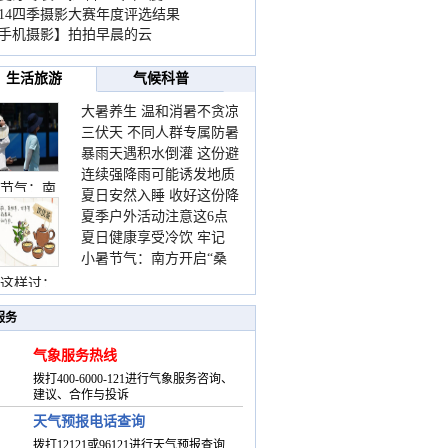
014四季摄影大赛年度评选结果
手机摄影】拍拍早晨的云
生活旅游
气候科普
大暑养生 温和消暑不贪凉
三伏天 不同人群专属防暑
暴雨天遇积水倒灌 这份避
要点请收好
连续强降雨可能诱发地质
险提示请收好
节气：南
夏日安然入睡 收好这份降
灾害 这些前兆要知道
夏季户外活动注意这6点
温小贴士
夏日健康享受冷饮 牢记
防暑健身两不误
小暑节气：南方开启“桑
“两注意一控制”
拿”模式 北方陆续进入雨
这样过：
季
服务
气象服务热线
拨打400-6000-121进行气象服务咨询、
建议、合作与投诉
天气预报电话查询
拨打12121或96121进行天气预报查询