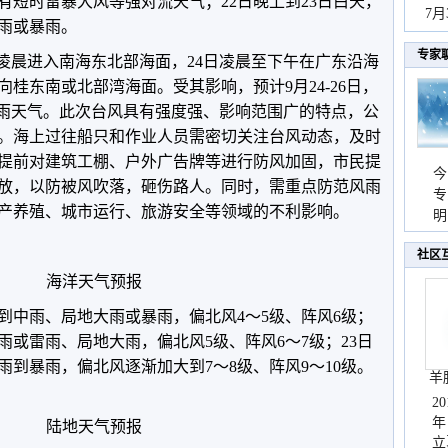
有短时雷暴大风等强对流天气；22日晚上到23日白天，
秀
7
雨或暴雨。
专家
日凌晨进入南海东北部海面，24日凌晨至下午在广东沿海
桂东南或北部湾海面。受其影响，预计9月24-26日，
风雨天气。此次台风具有强度强、影响范围广的特点，公
。海上过往船只和作业人员需密切关注台风动态，及时
提前对建筑工棚、户外广告牌等进行防风加固，市民提
今
放，以防被风吹落，砸伤路人。同时，需重点防范风雨
专
产养殖、城市运行、旅游安全等领域的不利影响。
温
明
天
社区
海洋天气预报
到中雨、局地大雨或暴雨，偏北风4～5级、阵风6级；
阵雨或雷雨、局地大雨，偏北风5级、阵风6～7级；23日
雨到暴雨，偏北风逐渐加大到7～8级、阵风9～10级。
羊
2
年
陆地天气预报
立