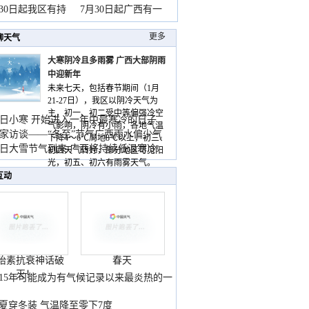
山
月30日起我区有持
7月30日起广西有一
更多
聊天气
大寒阴冷且多雨雾 广西大部阴雨
中迎新年
未来七天，包括春节期间（1月
21-27日），我区以阴冷天气为
主，初一、初二受中等偏强冷空
日小寒 开始进入一年中最寒冷的日子
气影响，阴冷有小雨，各地气温
家访谈——“冬至”节气广西雨水偏少气
下降4～6℃局地8℃以上，初三、
低
日大雪节气到来 广西将持续低温寒冷
初四天气转好，部分地区可见阳
气
光，初五、初六有雨雾天气。
互动
胎素抗衰神话破
春天
灭！
015年可能成为有气候记录以来最炎热的一
夏穿冬装 气温降至零下7度