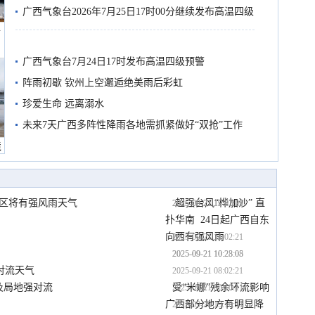
广西气象台2026年7月25日17时00分继续发布高温四级
船
预警
广西气象台7月24日17时发布高温四级预警
阵雨初歇 钦州上空邂逅绝美雨后彩虹
珍爱生命 远离溺水
未来7天广西多阵性降雨各地需抓紧做好“双抢”工作
境
我区将有强风雨天气
超强台风“桦加沙” 直
2025-09-21 19:02:21
2025-09-21 12:21:09
扑华南 24日起广西自东
向西有强风雨
2025-09-21 11:02:21
2025-09-21 10:28:05
2025-09-21 10:23:08
对流天气
2025-09-21 08:02:21
及局地强对流
受“米娜”残余环流影响
2025-09-21 00:10:11
广西部分地方有明显降
2025-09-20 19:10:11