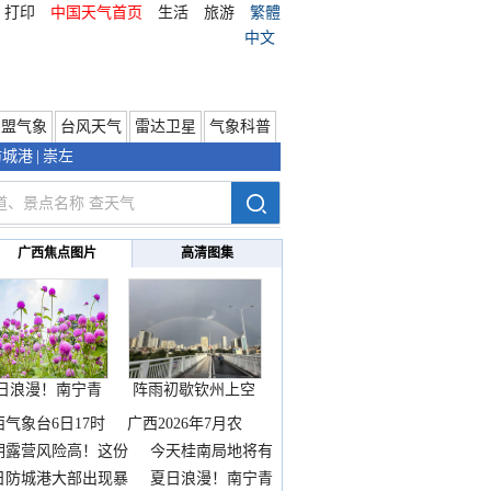
打印
中国天气首页
生活
旅游
繁體
中文
东盟气象
台风天气
雷达卫星
气象科普
防城港
|
崇左
广西焦点图片
高清图集
日浪漫！南宁青
阵雨初歇钦州上空
秀山
邂逅
西气象台6日17时
广西2026年7月农
期露营风险高！这份
今天桂南局地将有
雨
日防城港大部出现暴
夏日浪漫！南宁青