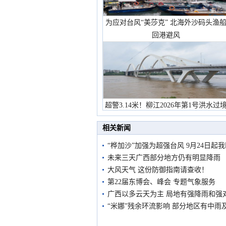
为应对台风“美莎克” 北海外沙码头渔
回港避风
超警3.14米！柳江2026年第1号洪水过
市民在堤岸见证汛况
相关新闻
“桦加沙”加强为超强台风 9月24日起
未来三天广西部分地方仍有明显降雨
大风天气 这份防御指南请查收！
第22届东博会、峰会 专题气象服务
广西以多云天为主 局地有强降雨和强
“米娜”残余环流影响 部分地区有中雨