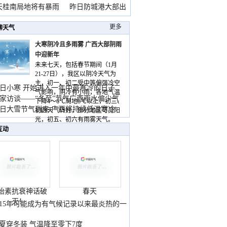
天桂南局地将有暴雨
昨日防城港大部出
暴
更多
聊天气
大寒阴冷且多雨雾 广西大部阴雨
中迎新年
未来七天，包括春节期间（1月
21-27日），我区以阴冷天气为
主，初一、初二受中等偏强冷空
日小寒 开始进入一年中最寒冷的日子
气影响，阴冷有小雨，各地气温
家访谈——“冬至”节气广西雨水偏少气
下降4～6℃局地8℃以上，初三、
低
日大雪节气到来 广西将持续低温寒冷
初四天气转好，部分地区可见阳
气
光，初五、初六有雨雾天气。
互动
胎素抗衰神话破
春天
灭！
015年可能成为有气候记录以来最炎热的一
夏穿冬装 气温降至零下7度