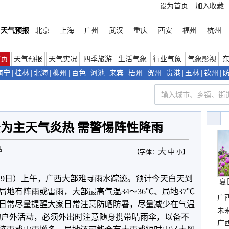
设为首页
加入收藏
天气预报
北京
上海
广州
武汉
重庆
西安
福州
杭州
首页
天气预报
天气实况
四季旅游
生活气象
行业气象
气象影视
南宁
|
桂林
|
北海
|
柳州
|
百色
|
河池
|
来宾
|
梧州
|
贺州
|
贵港
|
玉林
|
钦州
|
为主天气炎热 需警惕阵性降雨
站
大
中
【字体：
小
】
（9日）上午，广西大部难寻雨水踪迹。预计今天白天到
夏
局地有阵雨或雷雨，大部最高气温34～36℃、局地37℃
广
日常尽量提醒大家日常注意防晒防暑，尽量减少在气温
布
未
间的户外活动，必须外出时注意随身携带晴雨伞，以备不
时
广西