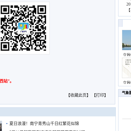
2
【
立秋
西站”。
立秋
气象
【
收藏此页
】 【
打印
】
夏日浪漫！南宁青秀山千日红繁花似锦