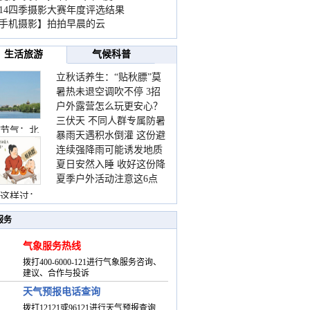
014四季摄影大赛年度评选结果
手机摄影】拍拍早晨的云
生活旅游
气候科普
立秋话养生：“贴秋膘”莫
暑热未退空调吹不停 3招
着急 先清暑再防燥
户外露营怎么玩更安心？
护住肩颈不酸痛
三伏天 不同人群专属防暑
这份攻略请收好
节气：北
暴雨天遇积水倒灌 这份避
要点请收好
连续强降雨可能诱发地质
险提示请收好
夏日安然入睡 收好这份降
灾害 这些前兆要知道
夏季户外活动注意这6点
温小贴士
防暑健身两不误
这样过：
服务
气象服务热线
拨打400-6000-121进行气象服务咨询、
建议、合作与投诉
天气预报电话查询
拨打12121或96121进行天气预报查询