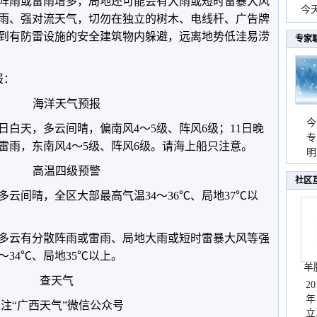
天，阵雨或雷雨增多，局地还可能会有大雨或短时雷暴大风
份
今
雨、强对流天气，切勿在独立的树木、电线杆、广告牌
现
到有防雷设施的安全建筑物内躲避，远离地势低洼易涝
专家
报：
海洋天气预报
今
日白天，多云间晴，偏南风4～5级、阵风6级；11日晚
专
雷雨，东南风4～5级、阵风6级。请海上船只注意。
温
明
天
高温四级预警
社区
多云间晴，全区大部最高气温34～36℃、局地37℃以
全区多云有分散阵雨或雷雨、局地大雨或短时雷暴大风等强
～34℃、局地35℃以上。
羊
查天气
2
年
注“广西天气”微信公众号
立