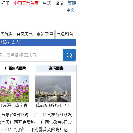
打印
中国天气首页
生活
旅游
繁體
中文
东盟气象
台风天气
雷达卫星
气象科普
防城港
|
崇左
广西焦点图片
高清图集
日浪漫！南宁青
阵雨初歇钦州上空
秀山
邂逅
西气象台8日17时
广西区气象台继续发
来七天广西开启晴热
广西气象台6日17
2026年7月农
汛期露营风险高！这