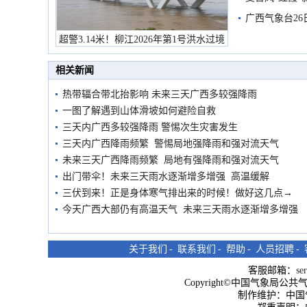
有较强降雨
广西气象台26
超警3.14米！柳江2026年第1号洪水过境
市民在堤岸见证汛况
相关新闻
热带辐合带北抬影响 未来三天广西多较强降雨
一图了解遇到山体滑坡如何避险自救
三天内广西多较强降雨 警惕次生灾害发生
三天内广西降雨频繁 警惕局地强降雨和强对流天气
未来三天广西降雨频繁 局地有强降雨和强对流天气
出门带伞！未来三天雨水逐渐增多增强 高温缓解
三伏到来！正是身体寒气排出来的时候！做好这几点→
今天广西大部仍有高温天气 未来三天雨水逐渐增多增强
关于我们
-
联系我们
-
帮助
-
人员招聘
-
客服邮箱：
se
Copyright©中国气象局公共气象服
制作维护：中国