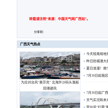
转载请注明“来源：中国天气网广西站”。
分享到：
广西天气热点
今天桂南局地将
需继续防范
昨日防城港大
雨
夏日浪漫！南
7月30日起
为应对台风“美莎克” 北海外沙码头渔船
回港避风
7月30日起
天气实况和未
受台风“红霞”