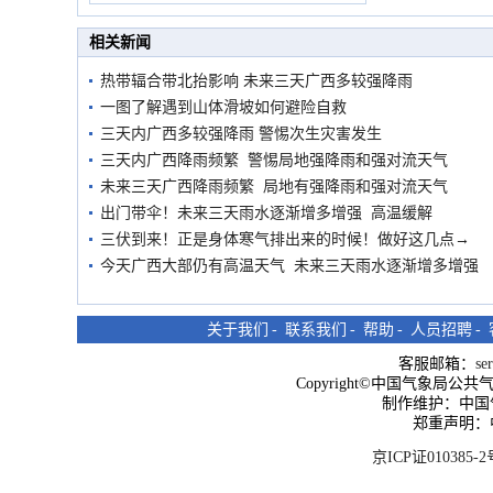
市民在堤岸见证汛况
相关新闻
热带辐合带北抬影响 未来三天广西多较强降雨
一图了解遇到山体滑坡如何避险自救
三天内广西多较强降雨 警惕次生灾害发生
三天内广西降雨频繁 警惕局地强降雨和强对流天气
未来三天广西降雨频繁 局地有强降雨和强对流天气
出门带伞！未来三天雨水逐渐增多增强 高温缓解
三伏到来！正是身体寒气排出来的时候！做好这几点→
今天广西大部仍有高温天气 未来三天雨水逐渐增多增强
关于我们
-
联系我们
-
帮助
-
人员招聘
-
客服邮箱：
se
Copyright©中国气象局公共气象服
制作维护：中国
郑重声明：
京ICP证010385-2