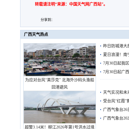
转载请注明“来源：中国天气网广西站”。
分享到：
广西天气热点
昨日防城港大
雨
夏日浪漫！南
7月30日起
7月30日起
为应对台风“美莎克” 北海外沙码头渔船
回港避风
天气实况和未
受台风“红霞”
有较强降雨
广西气象台26
广西气象台20
预警
超警3.14米！柳江2026年第1号洪水过境