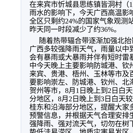
在来宾市忻城县思练镇皆洞村（12
雨水的影响下，今天广西高温影响范
全区只剩约24%的国家气象观测站
昨天同一时段减少了约36%。
随着热带辐合带逐渐加强北抬
广西多较强降雨天气，雨量以中
会有暴雨或大暴雨并伴有短时雷
中今天晚上主要影响防城港、钦
来宾、贵港、梧州、玉林等市及
要影响崇左、防城港、钦州、北
贺州等市，8月1日晚上到2日白
分地区，8月2日晚上到3日白天
桂东和沿海部分地区，提醒大家
预警信息，并根据天气合理安排
强降雨、强对流天气，切勿在树
势低洼易涝区、地质灾害易发区