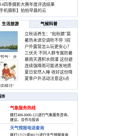
014四季摄影大赛年度评选结果
手机摄影】拍拍早晨的云
生活旅游
气候科普
立秋话养生：“贴秋膘”莫
暑热未退空调吹不停 3招
着急 先清暑再防燥
户外露营怎么玩更安心？
护住肩颈不酸痛
三伏天 不同人群专属防暑
这份攻略请收好
节气：北
暴雨天遇积水倒灌 这份避
要点请收好
连续强降雨可能诱发地质
险提示请收好
夏日安然入睡 收好这份降
灾害 这些前兆要知道
夏季户外活动注意这6点
温小贴士
防暑健身两不误
这样过：
服务
气象服务热线
拨打400-6000-121进行气象服务咨询、
建议、合作与投诉
天气预报电话查询
拨打12121或96121进行天气预报查询