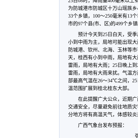
23日08时，降雨量400毫米
为防城港市防城区十万山瑶族乡426
33个乡镇，100～250毫米有13
市的97个县(市、区)的499个乡
预计今天到25日白天，受
小到中雨为主，局地可能出现大
防城港、钦州、北海、玉林等市
天，桂西有小到中雨，局地有大
雷雨，局地有大雨；25日晚上
雷雨，局地有大雨来扰。气温方
部最高气温在26～34
℃
之间，2
温范围扩展到桂北桂东大部。
在此提醒广大公众，近期广
交通安全，尽量避免前往地质灾
分地方将有高温天气，体感较炎
广西气象台发布预报：