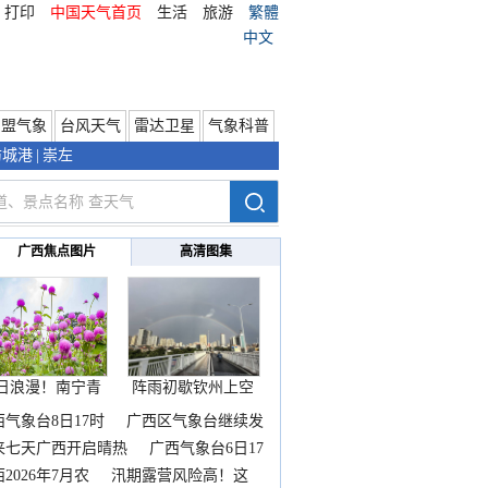
打印
中国天气首页
生活
旅游
繁體
中文
东盟气象
台风天气
雷达卫星
气象科普
防城港
|
崇左
广西焦点图片
高清图集
日浪漫！南宁青
阵雨初歇钦州上空
秀山
邂逅
西气象台8日17时
广西区气象台继续发
来七天广西开启晴热
广西气象台6日17
2026年7月农
汛期露营风险高！这