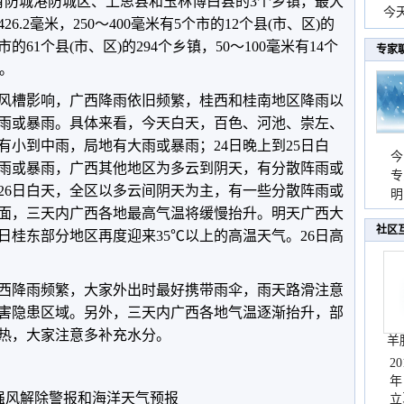
以上有防城港防城区、上思县和玉林博白县的3个乡镇，最大
份
今
.2毫米，250～400毫米有5个市的12个县(市、区)的
现
个市的61个县(市、区)的294个乡镇，50～100毫米有14个
专家
镇。
季风槽影响，广西降雨依旧频繁，桂西和桂南地区降雨以
雨或暴雨。具体来看，今天白天，百色、河池、崇左、
有小到中雨，局地有大雨或暴雨；24日晚上到25日白
今
雨或暴雨，广西其他地区为多云到阴天，有分散阵雨或
专
到26日白天，全区以多云间阴天为主，有一些分散阵雨或
温
明
面，三天内广西各地最高气温将缓慢抬升。明天广西大
天
社区
5日桂东部分地区再度迎来35
℃
以上的高温天气。26日高
西降雨频繁，大家外出时最好携带雨伞，雨天路滑注意
害隐患区域。另外，三天内广西各地气温逐渐抬升，部
热，大家注意多补充水分。
羊
2
年
强风解除警报和海洋天气预报
立