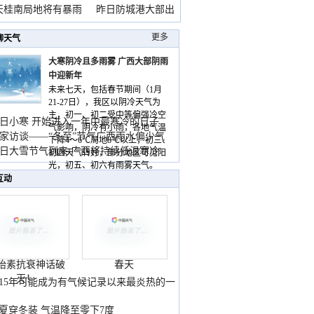
天桂南局地将有暴雨
昨日防城港大部出
暴
更多
聊天气
大寒阴冷且多雨雾 广西大部阴雨
中迎新年
未来七天，包括春节期间（1月
21-27日），我区以阴冷天气为
主，初一、初二受中等偏强冷空
日小寒 开始进入一年中最寒冷的日子
气影响，阴冷有小雨，各地气温
家访谈——“冬至”节气广西雨水偏少气
下降4～6℃局地8℃以上，初三、
低
日大雪节气到来 广西将持续低温寒冷
初四天气转好，部分地区可见阳
气
光，初五、初六有雨雾天气。
互动
胎素抗衰神话破
春天
灭！
015年可能成为有气候记录以来最炎热的一
夏穿冬装 气温降至零下7度