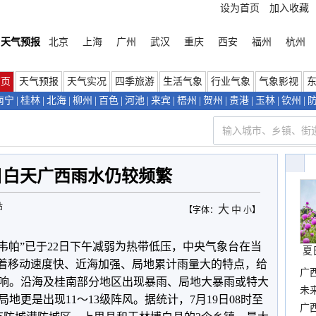
设为首页
加入收藏
天气预报
北京
上海
广州
武汉
重庆
西安
福州
杭州
首页
天气预报
天气实况
四季旅游
生活气象
行业气象
气象影视
南宁
|
桂林
|
北海
|
柳州
|
百色
|
河池
|
来宾
|
梧州
|
贺州
|
贵港
|
玉林
|
钦州
|
日白天广西雨水仍较频繁
站
大
中
【字体：
小
】
韦帕”已于22日下午减弱为热带低压，中央气象台在当
夏
”有着移动速度快、近海加强、局地累计雨量大的特点，给
广
响。沿海及桂南部分地区出现暴雨、局地大暴雨或特大
布
未
地更是出现11～13级阵风。据统计，7月19日08时至
时
广西