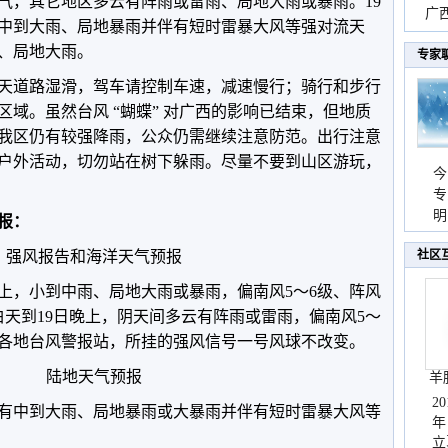
气，其它地区多云有阵雨或雷雨、局地大雨或暴雨。19
时
广西
中到大雨、局地暴雨并伴有短时雷暴大风等强对流天
份
、局地大雨。
专家
天道路湿滑，驾车请控制车速，减速慢行；骑行和步行
区域。
虽然台风 “蝴蝶” 对广西的影响已结束，但地质
我区仍有较强降雨，公众仍需继续注意防范。出行注意
户外活动，切勿站在树下躲雨。尽量不要到山区游玩，
今
专
温
明
预报：
天
强风报告和海洋天气预报
社区
上，小到中雨、局地大雨或暴雨，偏南风5～6级、阵风
白天到19日晚上，阴天间多云有阵雨或雷雨，偏南风5～
海各地台风警报站，所挂的强风信号一号风球不改变。
陆地天气预报
羊
2
有中到大雨、局地暴雨或大暴雨并伴有短时雷暴大风等
年
立