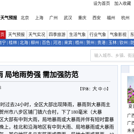
设为首页
加入收藏
天气预报
北京
上海
广州
武汉
重庆
西安
福州
杭州
首页
天气预报
天气实况
四季旅游
生活气象
行业气象
气象影视
南宁
|
桂林
|
北海
|
柳州
|
百色
|
河池
|
来宾
|
梧州
|
贺州
|
贵港
|
玉林
|
钦州
|
 局地雨势强 需加强防范
站
大
中
【字体：
小
】
7时过去24小时，全区大部出现降雨，暴雨到大暴雨主
夏
贺州市八步区
铺门镇六合村，下了180毫米（大暴
广
区大部有中到大雨，局地
暴雨或大暴雨并伴有短时雷暴
确
广
到晚上，桂北和沿海地区有中到大雨、局地暴雨或大暴雨
布
未