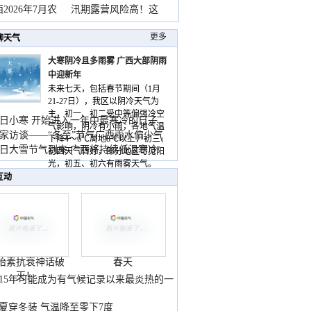
2026年7月农
汛期露营风险高！这
更多
聊天气
大寒阴冷且多雨雾 广西大部阴雨
中迎新年
未来七天，包括春节期间（1月
21-27日），我区以阴冷天气为
主，初一、初二受中等偏强冷空
日小寒 开始进入一年中最寒冷的日子
气影响，阴冷有小雨，各地气温
家访谈——“冬至”节气广西雨水偏少气
下降4～6℃局地8℃以上，初三、
低
日大雪节气到来 广西将持续低温寒冷
初四天气转好，部分地区可见阳
气
光，初五、初六有雨雾天气。
互动
胎素抗衰神话破
春天
灭！
015年可能成为有气候记录以来最炎热的一
夏穿冬装 气温降至零下7度