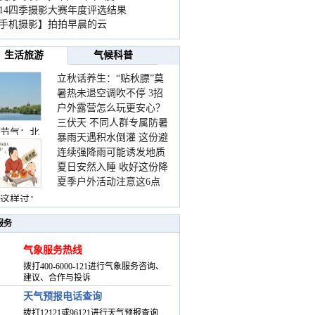
014四季摄影大赛年度评选结果
手机摄影】拍拍早晨的云
生活旅游
气候科普
立秋话养生：“贴秋膘”莫
暑热未退空调吹不停 3招
着急 先清暑再防燥
户外露营怎么玩更安心？
护住肩颈不酸痛
三伏天 不同人群专属防暑
这份攻略请收好
节气：北
暴雨天遇积水倒灌 这份避
要点请收好
连续强降雨可能诱发地质
险提示请收好
夏日安然入睡 收好这份降
灾害 这些前兆要知道
夏季户外活动注意这6点
温小贴士
防暑健身两不误
这样过：
服务
气象服务热线
拨打400-6000-121进行气象服务咨询、
建议、合作与投诉
天气预报电话查询
拨打12121或96121进行天气预报查询