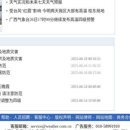
天气实况和未来七天天气预报
受台风“红霞”影响 今明两天我区大部有高温 桂东局地
有较强降雨
广西气象台26日17时00分继续发布高温四级预警
境
及地质灾害
洪及地质灾害
2025-06-17 00:10:53
2025-06-16 19:10:53
防范
2025-06-16 11:56:55
需防范
2025-06-16 08:15:04
天晚霞
2025-06-15 00:05:00
2025-06-14 20:49:45
 请注意防范
警调整为四级
2025-06-14 19:05:19
2025-06-14 17:50:00
-
帮助
-
人员招聘
-
客服中心
-
版权声明
-
网站律师
-
网站地图
-
商务合
客服邮箱：
service@weather.com.cn
广告服务：010-58991910