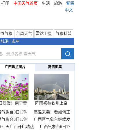
打印
中国天气首页
生活
旅游
繁體
中文
东盟气象
台风天气
雷达卫星
气象科普
防城港
|
崇左
广西焦点图片
高清图集
日浪漫！南宁青
阵雨初歇钦州上空
秀山
邂逅
西气象台9日17时
高温来袭！看如何正
西气象台8日17时
广西区气象台继续发
来七天广西开启晴热
广西气象台6日17