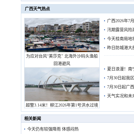
广西天气热点
广西2026年
汛期露营风险
今天桂南局地将
需继续防范
昨日防城港大
为应对台风“美莎克” 北海外沙码头渔船
雨
回港避风
夏日浪漫！南
7月30日起
7月30日起
天气实况和未
超警3.14米！柳江2026年第1号洪水过境
市民在堤岸见证汛况
相关新闻
今天仍有较强降雨 体感闷热