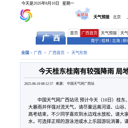
今天是
2026年8月10日
星期一
天气预报
北京
首页
广西首页
天气预报
天
南宁
|
桂林
|
北海
|
柳
全国
>
广西
>
广西首页
>
天气形势
今天桂东桂南有较强降雨 局
2025-06-10 08:12:57 来源：
中国天气网广西站
中国天气网广西站讯 预计今天（10日）桂
大暴雨并伴强对流天气，请尽量远离河道、山谷
高考结束，不少同学喜欢到水边戏水放松，请大
水，可选择正规的游泳池或水上乐园游玩消暑，