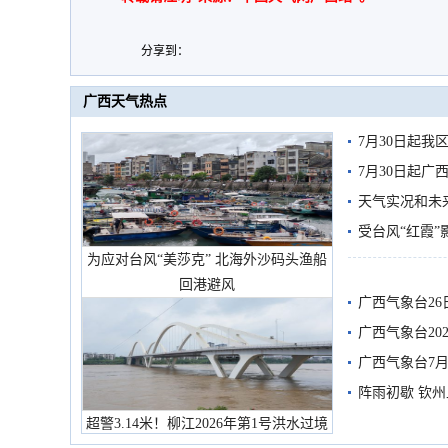
分享到：
广西天气热点
7月30日起
7月30日起
天气实况和未
受台风“红霞”
为应对台风“美莎克” 北海外沙码头渔船
有较强降雨
回港避风
广西气象台26
广西气象台20
预警
广西气象台7月
阵雨初歇 钦
超警3.14米！柳江2026年第1号洪水过境