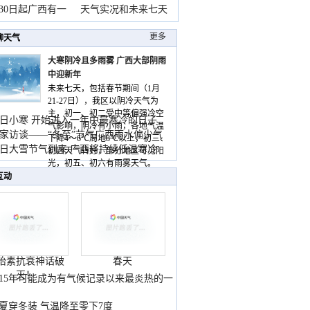
月30日起广西有一
天气实况和未来七天
更多
聊天气
大寒阴冷且多雨雾 广西大部阴雨
中迎新年
未来七天，包括春节期间（1月
21-27日），我区以阴冷天气为
主，初一、初二受中等偏强冷空
日小寒 开始进入一年中最寒冷的日子
气影响，阴冷有小雨，各地气温
家访谈——“冬至”节气广西雨水偏少气
下降4～6℃局地8℃以上，初三、
低
日大雪节气到来 广西将持续低温寒冷
初四天气转好，部分地区可见阳
气
光，初五、初六有雨雾天气。
互动
胎素抗衰神话破
春天
灭！
015年可能成为有气候记录以来最炎热的一
夏穿冬装 气温降至零下7度