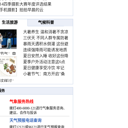
014四季摄影大赛年度评选结果
手机摄影】拍拍早晨的云
生活旅游
气候科普
大暑养生 温和消暑不贪凉
三伏天 不同人群专属防暑
暴雨天遇积水倒灌 这份避
要点请收好
连续强降雨可能诱发地质
险提示请收好
节气：南
夏日安然入睡 收好这份降
灾害 这些前兆要知道
夏季户外活动注意这6点
温小贴士
夏日健康享受冷饮 牢记
防暑健身两不误
小暑节气：南方开启“桑
“两注意一控制”
拿”模式 北方陆续进入雨
这样过：
季
服务
气象服务热线
拨打400-6000-121进行气象服务咨询、
建议、合作与投诉
天气预报电话查询
拨打12121或96121进行天气预报查询