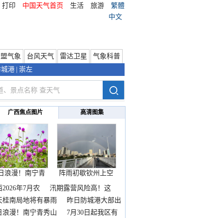
打印
中国天气首页
生活
旅游
繁體
中文
东盟气象
台风天气
雷达卫星
气象科普
防城港
|
崇左
广西焦点图片
高清图集
日浪漫！南宁青
阵雨初歇钦州上空
秀山
邂逅
2026年7月农
汛期露营风险高！这
天桂南局地将有暴雨
昨日防城港大部出
暴
日浪漫！南宁青秀山
7月30日起我区有