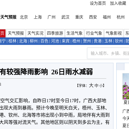
设为首页
加入收藏
天气预报
北京
上海
广州
武汉
重庆
西安
福州
杭州
首页
天气预报
天气实况
四季旅游
生活气象
行业气象
气象影视
南宁
|
桂林
|
北海
|
柳州
|
百色
|
河池
|
来宾
|
梧州
|
贺州
|
贵港
|
玉林
|
钦州
|
有较强降雨影响 26日雨水减弱
站
大
中
【字体：
小
】
空气交汇影响，自昨日17时至今日17时，广西大部地
夏
出现大雨到暴雨。预计今晚至明天白天，梧州、玉林、
广西
港、钦州、北海等市将出现小到中雨，局地伴有大雨到
份
今
大风等强对流天气。其他地区则以阴天到多云为主，有
现
夏