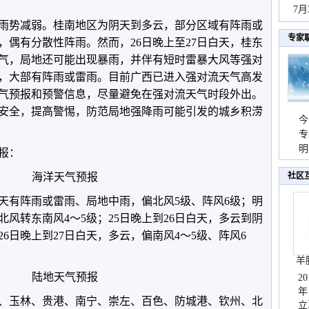
持
7
广西雨势减弱。桂南地区为阴天到多云，部分区域有阵雨或
天
专家
，偶有分散性阵雨。然而，26日晚上至27日白天，桂东
气，局地还可能出现暴雨，并伴有短时雷暴大风等强对
，大部有阵雨或雷雨。目前广西已进入强对流天气高发
气预报和预警信息，尽量避免在强对流天气时段外出。
安全，提高警惕，防范局地强降雨可能引发的城乡积涝
今
专
温
明
预报：
天
海洋天气预报
社区
天有阵雨或雷雨、局地中雨，偏北风5级、阵风6级；明
风转东南风4～5级；25日晚上到26日白天，多云到阴
26日晚上到27日白天，多云，偏南风4～5级、阵风6
羊
陆地天气预报
2
年
、玉林、贵港、南宁、崇左、百色、防城港、钦州、北
立