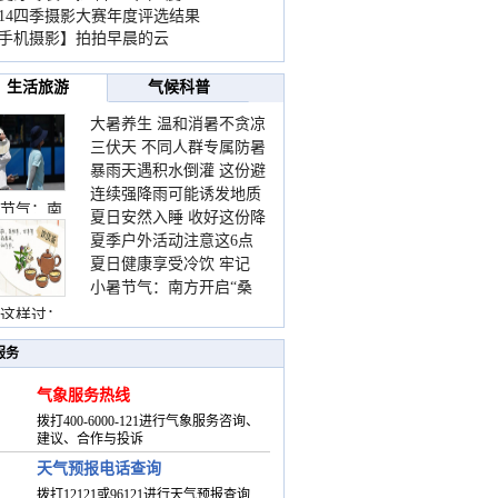
014四季摄影大赛年度评选结果
手机摄影】拍拍早晨的云
生活旅游
气候科普
大暑养生 温和消暑不贪凉
三伏天 不同人群专属防暑
暴雨天遇积水倒灌 这份避
要点请收好
连续强降雨可能诱发地质
险提示请收好
节气：南
夏日安然入睡 收好这份降
灾害 这些前兆要知道
夏季户外活动注意这6点
温小贴士
夏日健康享受冷饮 牢记
防暑健身两不误
小暑节气：南方开启“桑
“两注意一控制”
拿”模式 北方陆续进入雨
这样过：
季
服务
气象服务热线
拨打400-6000-121进行气象服务咨询、
建议、合作与投诉
天气预报电话查询
拨打12121或96121进行天气预报查询