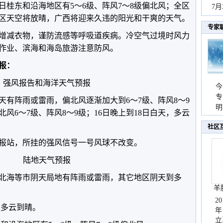
日桂东和沿海地区有5～6级、阵风7～8级偏北风；全区
持
7
全区天空将放晴，广西将迎来久违的阳光和干爽的天气。
天
专家
增减衣物，谨防流感等呼吸道疾病。冷空气过境时风力
作业、滨海和海岛旅游注意防风。
预报：
强风报告和海洋天气预报
今
专
天有阵雨或雷雨，偏北风逐渐加大到6～7级、阵风8～9
温
明
风6～7级、阵风8～9级；16日晚上到18日白天，多云
天
。
社区
报站，所挂的强风信号一号风球不改变。
陆地天气预报
北海等市阴天局地有阵雨或雷雨，其它地区阴天到多
羊
2
区多云到晴。
年
立