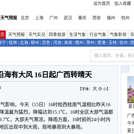
设为首页
加入收藏
天气预报
北京
上海
广州
武汉
重庆
西安
福州
杭州
首页
天气预报
天气实况
四季旅游
生活气象
行业气象
气象影视
南宁
|
桂林
|
北海
|
柳州
|
百色
|
河池
|
来宾
|
梧州
|
贺州
|
贵港
|
玉林
|
钦州
|
海有大风 16日起广西转晴天
站
大
中
【字体：
小
】
气影响，今天（15日）16时桂西桂南气温相比昨天16
夏
降温最为猛烈，降幅达到15.1
℃，16时
全区大部气温都
广西
.7
℃，大部天气寒凉。降雨方面，16时前的24小时内
份
今
地区出现中到大雨，局地暴雨到大暴雨。
现
夏