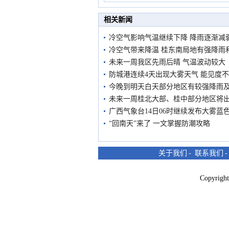
市民在堤岸见证汛况
相关新闻
冷空气影响气温继续下降 降雨逐渐减
冷空气带来降温 桂东南局地有强降雨
未来一周我区先雨后晴 气温波动较大
防城港连续4天出现大雾天气 能见度
今晚到明天白天部分地区有较强降雨
未来一周桂北大部、桂中部分地区将
广西气象台14日06时继续发布大雾蓝
“回南天”来了 一文掌握防潮攻略
关于我们
-
联系我们
Copyri