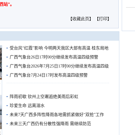
西站”。
【
收藏此页
】 【
打印
】
受台风“红霞”影响 今明两天我区大部有高温 桂东局地
有较强降雨
广西气象台26日17时00分继续发布高温四级预警
广西气象台2026年7月25日17时00分继续发布高温四级
预警
广西气象台7月24日17时发布高温四级预警
船
阵雨初歇 钦州上空邂逅绝美雨后彩虹
珍爱生命 远离溺水
未来7天广西多阵性降雨各地需抓紧做好“双抢”工作
未来三天广西仍有分散性强降雨 需继续防范
境