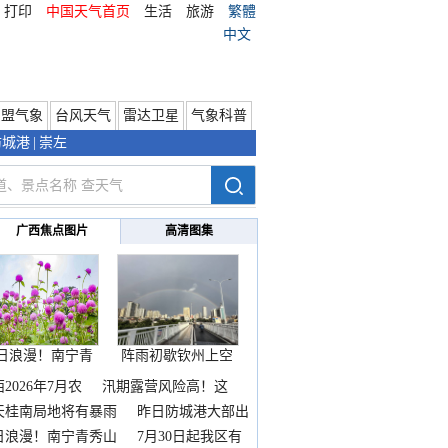
打印
中国天气首页
生活
旅游
繁體
中文
东盟气象
台风天气
雷达卫星
气象科普
防城港
|
崇左
广西焦点图片
高清图集
日浪漫！南宁青
阵雨初歇钦州上空
秀山
邂逅
2026年7月农
汛期露营风险高！这
天桂南局地将有暴雨
昨日防城港大部出
暴
日浪漫！南宁青秀山
7月30日起我区有