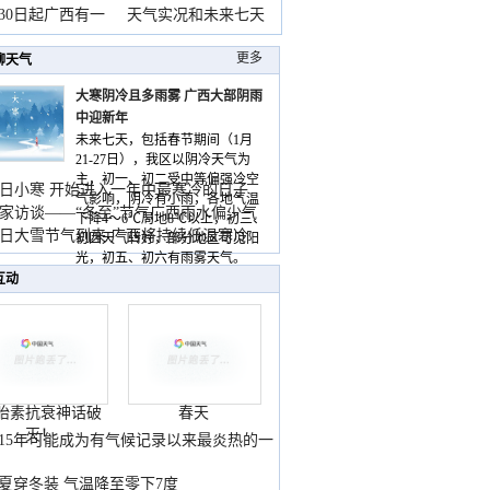
月30日起广西有一
天气实况和未来七天
更多
聊天气
大寒阴冷且多雨雾 广西大部阴雨
中迎新年
未来七天，包括春节期间（1月
21-27日），我区以阴冷天气为
主，初一、初二受中等偏强冷空
日小寒 开始进入一年中最寒冷的日子
气影响，阴冷有小雨，各地气温
家访谈——“冬至”节气广西雨水偏少气
下降4～6℃局地8℃以上，初三、
低
日大雪节气到来 广西将持续低温寒冷
初四天气转好，部分地区可见阳
气
光，初五、初六有雨雾天气。
互动
胎素抗衰神话破
春天
灭！
015年可能成为有气候记录以来最炎热的一
夏穿冬装 气温降至零下7度