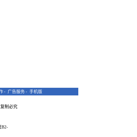
作
-
广告服务
-
手机版
所有 复制必究
B2-