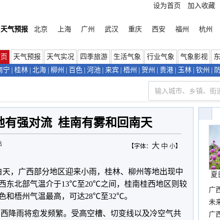
设为首页
加入收藏
天气预报
北京
上海
广州
武汉
重庆
西安
福州
杭州
首页
天气预报
天气实况
四季旅游
生活气象
行业气象
气象影视
南宁
|
桂林
|
北海
|
柳州
|
百色
|
河池
|
来宾
|
梧州
|
贺州
|
贵港
|
玉林
|
钦州
|
地有强对流 桂南有雾和回南天
站
大
中
【字体：
小
】
白天，广西部分地区迎来小雨，桂林、柳州等地出现中
夏
西东北部气温介于13℃至20℃之间，桂南桂西地区则较
广
百色和梧州气温最高，可达28℃至32℃。
布
未
广西降雨将愈发频繁。受高空槽、切变线以及冷空气共
时
广西