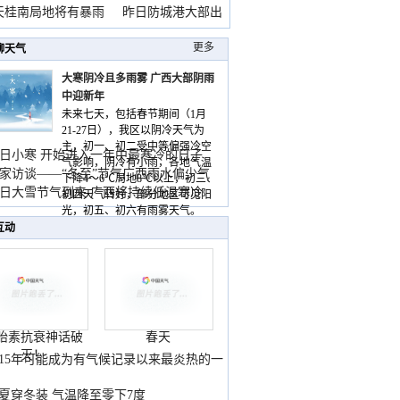
天桂南局地将有暴雨
昨日防城港大部出
暴
更多
聊天气
大寒阴冷且多雨雾 广西大部阴雨
中迎新年
未来七天，包括春节期间（1月
21-27日），我区以阴冷天气为
主，初一、初二受中等偏强冷空
日小寒 开始进入一年中最寒冷的日子
气影响，阴冷有小雨，各地气温
家访谈——“冬至”节气广西雨水偏少气
下降4～6℃局地8℃以上，初三、
低
日大雪节气到来 广西将持续低温寒冷
初四天气转好，部分地区可见阳
气
光，初五、初六有雨雾天气。
互动
胎素抗衰神话破
春天
灭！
015年可能成为有气候记录以来最炎热的一
夏穿冬装 气温降至零下7度