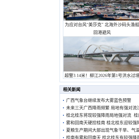
为应对台风“美莎克” 北海外沙码头渔
回港避风
超警3.14米！柳江2026年第1号洪水过
市民在堤岸见证汛况
相关新闻
广西气象台继续发布大雾蓝色预警
未来三天广西降雨频繁 局地有强对流
桂北桂东将现较强降雨局地强对流 
雾和回南天硬控桂南 桂北桂东迎较强
夏粮生产期间大部出现气象干旱、气
桂南有雾和回南天 桂北桂东有较强降