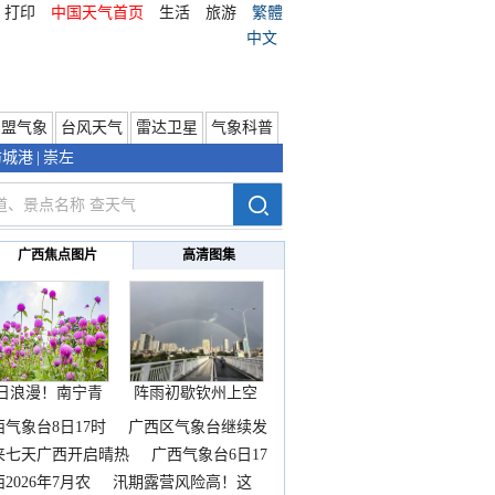
打印
中国天气首页
生活
旅游
繁體
中文
东盟气象
台风天气
雷达卫星
气象科普
防城港
|
崇左
广西焦点图片
高清图集
日浪漫！南宁青
阵雨初歇钦州上空
秀山
邂逅
西气象台8日17时
广西区气象台继续发
来七天广西开启晴热
广西气象台6日17
2026年7月农
汛期露营风险高！这