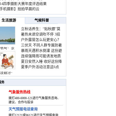
014四季摄影大赛年度评选结果
手机摄影】拍拍早晨的云
生活旅游
气候科普
立秋话养生：“贴秋膘”莫
暑热未退空调吹不停 3招
着急 先清暑再防燥
户外露营怎么玩更安心？
护住肩颈不酸痛
三伏天 不同人群专属防暑
这份攻略请收好
节气：北
暴雨天遇积水倒灌 这份避
要点请收好
连续强降雨可能诱发地质
险提示请收好
夏日安然入睡 收好这份降
灾害 这些前兆要知道
夏季户外活动注意这6点
温小贴士
防暑健身两不误
这样过：
服务
气象服务热线
拨打400-6000-121进行气象服务咨询、
建议、合作与投诉
天气预报电话查询
拨打12121或96121进行天气预报查询