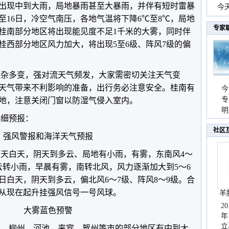
出现中到大雨，局地暴雨甚至大暴雨，并伴有短时雷暴
份
今
至16日，冷空气南压，各地气温将下降6℃至8℃，局地
现
专家
，桂南部分地区将出现能见度不足1千米的大雾，同时伴
桂西部分地区风力加大，将出现5至6级、阵风7级的偏
杂多变，强对流天气频发，大家需密切关注天气变
天气带来不利影响的准备，出行务必注意安全。桂南有
今
专
地，注意关闭门窗以防湿气侵入室内。
温
明
详细预报：
天
社区
强风警报和海洋天气预报
天白天，阴天到多云、局地有小雨，有雾，东南风4～
多云转小雨，早晨有雾，南转北风，风力逐渐加大到5～6
6日白天，阴天到多云，偏北风6～7级、阵风8～9级。合
从现在起升挂强风信号一号风球。
羊
2
大雾蓝色预警
年
立
、柳州、河池、来宾、贺州等市的部分地区有中到大