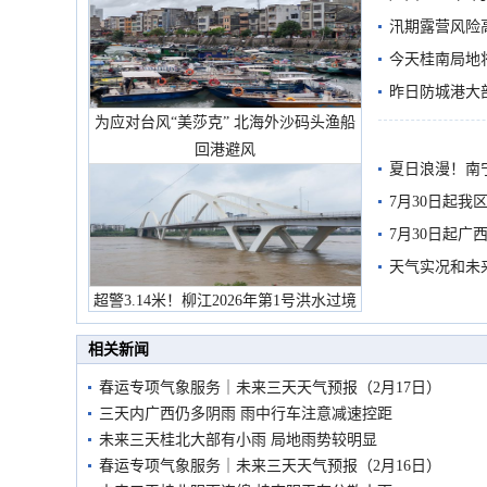
汛期露营风险
今天桂南局地将
需继续防范
昨日防城港大
为应对台风“美莎克” 北海外沙码头渔船
雨
回港避风
夏日浪漫！南
7月30日起
7月30日起
天气实况和未
超警3.14米！柳江2026年第1号洪水过境
市民在堤岸见证汛况
相关新闻
春运专项气象服务｜未来三天天气预报（2月17日）
三天内广西仍多阴雨 雨中行车注意减速控距
未来三天桂北大部有小雨 局地雨势较明显
春运专项气象服务｜未来三天天气预报（2月16日）