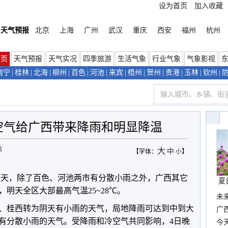
设为首页
加入收藏
天气预报
北京
上海
广州
武汉
重庆
西安
福州
杭州
首页
天气预报
天气实况
四季旅游
生活气象
行业气象
气象影视
南宁
|
桂林
|
北海
|
柳州
|
百色
|
河池
|
来宾
|
梧州
|
贺州
|
贵港
|
玉林
|
钦州
|
空气给广西带来降雨和明显降温
站
大
中
【字体：
小
】
今天，除了百色、河池两市有分散小雨之外，广西其它
夏
明天全区大部最高气温25~28
℃
。
未
北、桂西转为阴天有小雨的天气，局地降雨可达到中到大
时
广西
有分散小雨的天气。受降雨和冷空气共同影响，4日晚
份
今