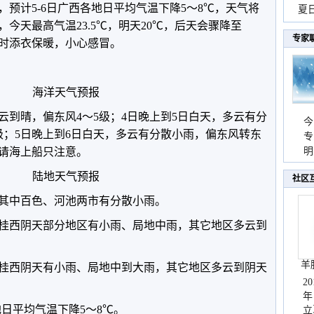
预计5-6日广西各地日平均气温下降5～8℃，天气将
现
夏
今天最高气温23.5℃，明天20℃，后天会骤降至
持
专家
及时添衣保暖，小心感冒。
海洋天气预报
云到晴，偏东风4～5级；4日晚上到5日白天，多云有分
今
级；5日晚上到6日白天，多云有分散小雨，偏东风转东
专
。请海上船只注意。
温
明
天
陆地天气预报
社区
其中百色、河池两市有分散小雨。
、桂西阴天部分地区有小雨、局地中雨，其它地区多云到
羊
、桂西阴天有小雨、局地中到大雨，其它地区多云到阴天
2
年
地日平均气温下降5～8℃。
立