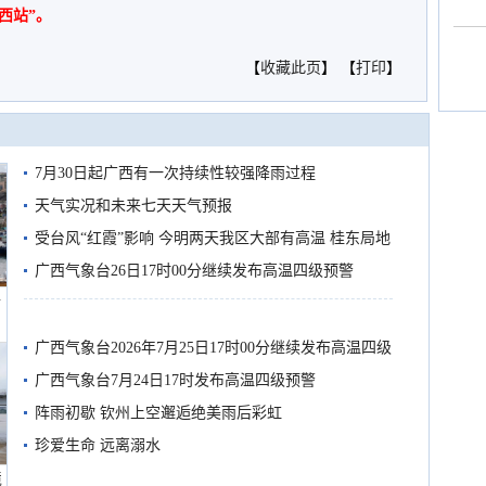
西站”。
【
收藏此页
】 【
打印
】
7月30日起广西有一次持续性较强降雨过程
天气实况和未来七天天气预报
受台风“红霞”影响 今明两天我区大部有高温 桂东局地
有较强降雨
广西气象台26日17时00分继续发布高温四级预警
船
广西气象台2026年7月25日17时00分继续发布高温四级
预警
广西气象台7月24日17时发布高温四级预警
阵雨初歇 钦州上空邂逅绝美雨后彩虹
珍爱生命 远离溺水
境