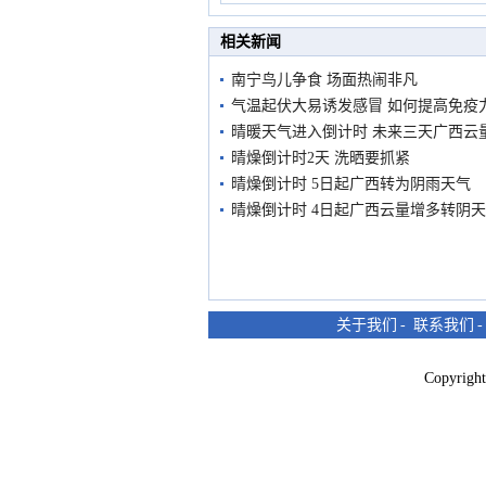
市民在堤岸见证汛况
相关新闻
南宁鸟儿争食 场面热闹非凡
气温起伏大易诱发感冒 如何提高免疫
晴暖天气进入倒计时 未来三天广西云
晴燥倒计时2天 洗晒要抓紧
晴燥倒计时 5日起广西转为阴雨天气
晴燥倒计时 4日起广西云量增多转阴天
关于我们
-
联系我们
Copyri