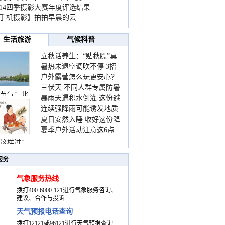
014四季摄影大赛年度评选结果
手机摄影】拍拍早晨的云
生活旅游
气候科普
立秋话养生：“贴秋膘”莫
暑热未退空调吹不停 3招
着急 先清暑再防燥
户外露营怎么玩更安心？
护住肩颈不酸痛
三伏天 不同人群专属防暑
这份攻略请收好
节气：北
暴雨天遇积水倒灌 这份避
要点请收好
连续强降雨可能诱发地质
险提示请收好
夏日安然入睡 收好这份降
灾害 这些前兆要知道
夏季户外活动注意这6点
温小贴士
防暑健身两不误
这样过：
服务
气象服务热线
拨打400-6000-121进行气象服务咨询、
建议、合作与投诉
天气预报电话查询
拨打12121或96121进行天气预报查询