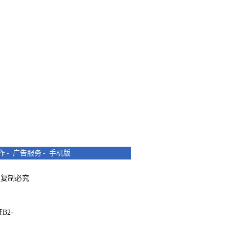
作
-
广告服务
-
手机版
所有 复制必究
B2-