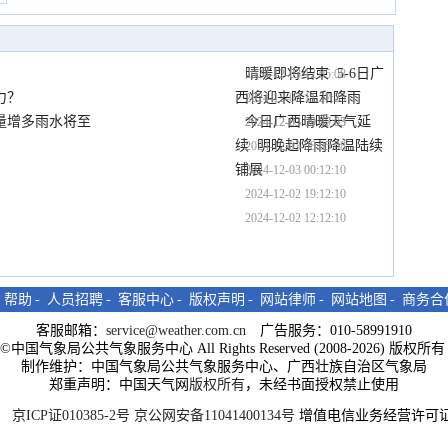
晴暖即将结束  5-6日广
2024-12-03 12:05:08
力？
西将迎来降温和降雨
2024-12-03 11:27:25
量增多雨水将至
今日广西晴暖天气延
2024-12-03 09:59:55
2024-12-03 09:47:03
续 明晚起降雨降温陆续
2024-12-03 08:05:08
铺展
2024-12-03 00:12:10
2024-12-02 19:12:10
2024-12-02 12:12:10
-
帮助
-
人员招聘
-
客服中心
-
版权声明
-
网站律师
-
网站地图
-
商务合
客服邮箱：
service@weather.com.cn
广告服务：010-58991910
ght©中国气象局公共气象服务中心 All Rights Reserved (2008-2026) 版权
制作维护：中国气象局公共气象服务中心、广西壮族自治区气象局
郑重声明：中国天气网
版权所有
，未经书面授权禁止使用
京ICP证010385-2号
京公网安备11041400134号
增值电信业务经营许可证