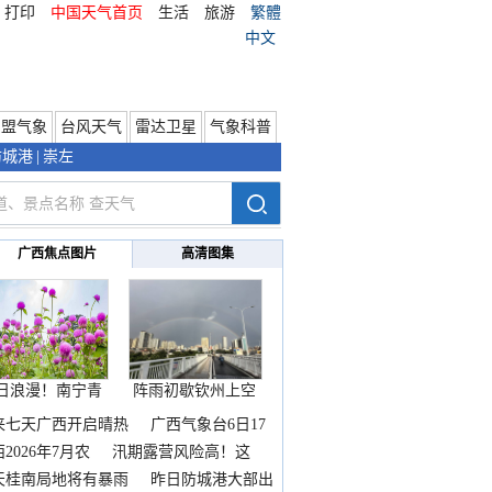
打印
中国天气首页
生活
旅游
繁體
中文
东盟气象
台风天气
雷达卫星
气象科普
防城港
|
崇左
广西焦点图片
高清图集
日浪漫！南宁青
阵雨初歇钦州上空
秀山
邂逅
来七天广西开启晴热
广西气象台6日17
2026年7月农
汛期露营风险高！这
天桂南局地将有暴雨
昨日防城港大部出