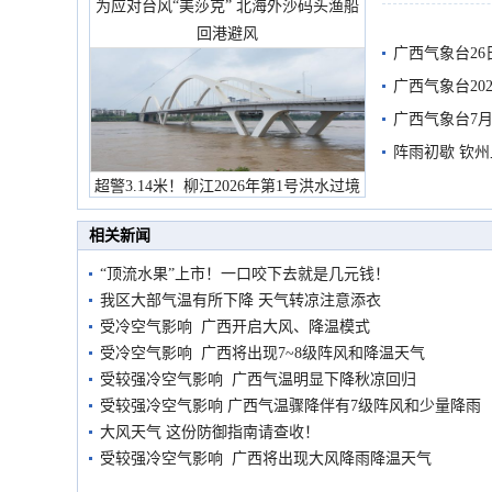
为应对台风“美莎克” 北海外沙码头渔船
有较强降雨
回港避风
广西气象台26
广西气象台20
预警
广西气象台7月
阵雨初歇 钦
超警3.14米！柳江2026年第1号洪水过境
市民在堤岸见证汛况
相关新闻
“顶流水果”上市！一口咬下去就是几元钱！
我区大部气温有所下降 天气转凉注意添衣
受冷空气影响 广西开启大风、降温模式
受冷空气影响 广西将出现7~8级阵风和降温天气
受较强冷空气影响 广西气温明显下降秋凉回归
受较强冷空气影响 广西气温骤降伴有7级阵风和少量降雨
大风天气 这份防御指南请查收！
受较强冷空气影响 广西将出现大风降雨降温天气