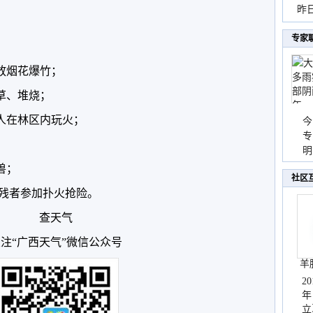
暴
昨
；
秀
专家
；
放烟花爆竹；
草、堆烧；
年人在林区内玩火；
今
专
温
明
天
兽；
社区
、残者参加扑火抢险。
查天气
注“广西天气”微信公众号
羊
2
年
立