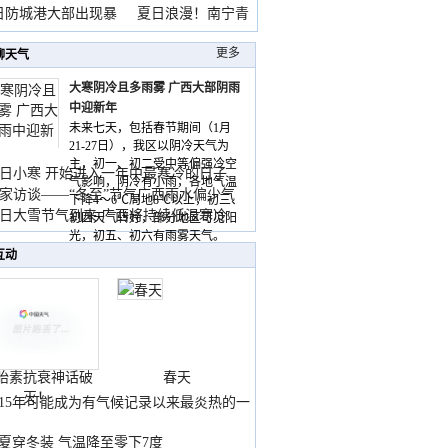
雨
日防城港大部出现暴
夏日浪漫！南宁青
山
更多
聊天气
大寒阴冷且多雨雾 广西大部阴雨
中迎新年
未来七天，包括春节期间（1月
21-27日），我区以阴冷天气为
主，初一、初二受中等偏强冷空
日小寒 开始进入一年中最寒冷的日子
气影响，阴冷有小雨，各地气温
家访谈——“冬至”节气广西雨水偏少气
下降4～6℃局地8℃以上，初三、
低
日大雪节气到来 广西将持续低温寒冷
初四天气转好，部分地区可见阳
气
光，初五、初六有雨雾天气。
互动
胎素抗衰神话破
春天
灭！
015年可能成为有气候记录以来最炎热的一
夏穿冬装 气温降至零下7度