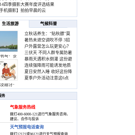
014四季摄影大赛年度评选结果
手机摄影】拍拍早晨的云
生活旅游
气候科普
立秋话养生：“贴秋膘”莫
暑热未退空调吹不停 3招
着急 先清暑再防燥
户外露营怎么玩更安心？
护住肩颈不酸痛
三伏天 不同人群专属防暑
这份攻略请收好
节气：北
暴雨天遇积水倒灌 这份避
要点请收好
连续强降雨可能诱发地质
险提示请收好
夏日安然入睡 收好这份降
灾害 这些前兆要知道
夏季户外活动注意这6点
温小贴士
防暑健身两不误
这样过：
服务
气象服务热线
拨打400-6000-121进行气象服务咨询、
建议、合作与投诉
天气预报电话查询
拨打12121或96121进行天气预报查询