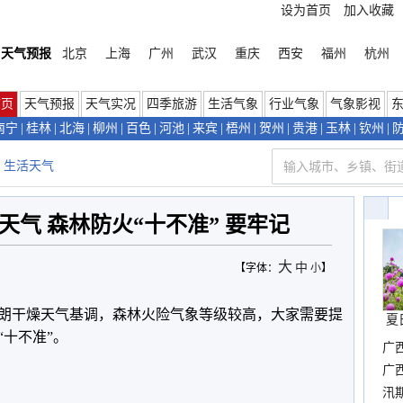
设为首页
加入收藏
天气预报
北京
上海
广州
武汉
重庆
西安
福州
杭州
首页
天气预报
天气实况
四季旅游
生活气象
行业气象
气象影视
南宁
|
桂林
|
北海
|
柳州
|
百色
|
河池
|
来宾
|
梧州
|
贺州
|
贵港
|
玉林
|
钦州
|
生活天气
气 森林防火“十不准” 要牢记
大
中
【字体：
小
】
朗干燥天气基调，森林火险气象等级较高，大家需要提
夏
十不准”。
广
晴
广
汛