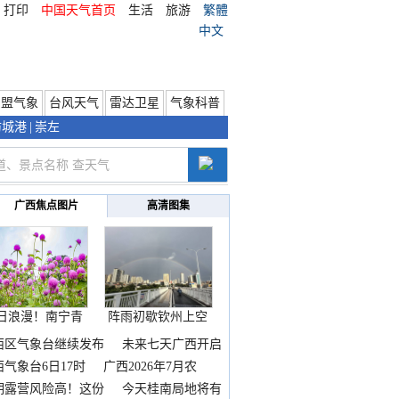
打印
中国天气首页
生活
旅游
繁體
中文
东盟气象
台风天气
雷达卫星
气象科普
防城港
|
崇左
广西焦点图片
高清图集
日浪漫！南宁青
阵雨初歇钦州上空
秀山
邂逅
西区气象台继续发布
未来七天广西开启
热
西气象台6日17时
广西2026年7月农
期露营风险高！这份
今天桂南局地将有