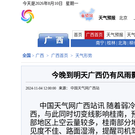
今天是
2026年8月10日
星期一
天气预报
北京
首页
广西首页
天气预报
天
南宁
|
桂林
|
北海
|
柳
全国
>
广西
>
广西首页
>
天气形势
今晚到明天广西仍有风雨影
2024-11-04 12:00:00 来源：
中国天气网广西站
中国天气网广西站讯 随着弱
西，
与此同时
切变线影响桂南，
部地区上空云量较多，桂南部分
见度不佳、路面湿滑，提醒司机