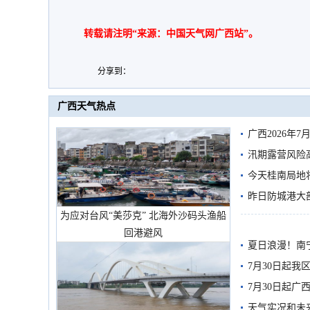
转载请注明“来源：中国天气网广西站”。
分享到：
广西天气热点
广西2026年
汛期露营风险
今天桂南局地将
需继续防范
昨日防城港大
为应对台风“美莎克” 北海外沙码头渔船
雨
回港避风
夏日浪漫！南
7月30日起
7月30日起
天气实况和未