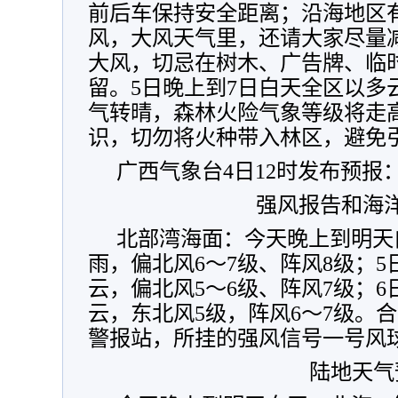
前后车保持安全距离；
沿海地区有
风，大风天气里，还请大家尽量
大风，切忌在树木、广告牌、临
留。
5日晚上到7日白天全区以多
气转晴，森林火险气象等级将走
识，切勿将火种带入林区，避免
广西气象台4日12时发布预报
强风报告和海
北部湾海面：今天晚上到明天
雨，偏北风6～7级、阵风8级；5
云，偏北风5～6级、阵风7级；6
云，东北风5级，阵风6～7级。
警报站，所挂的强风信号一号风
陆地天气