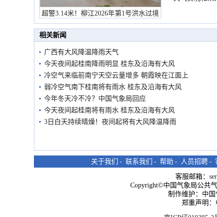
超警3.14米！柳江2026年第1号洪水过境
市民在堤岸见证汛况
相关新闻
广西有大风降温降雨天气
今天夜间起桂南降雨明显 桂东及沿海有大风
冷空气来临前南宁天空云量增多 朝霞映在江面上
弱冷空气南下桂南将有雨水 桂东及沿海有大风
今年冬天冷不冷？中国气象局回应
今天夜间起桂南将有雨水 桂东及沿海有大风
3日白天持续晴燥！夜间起将有大风降温降雨
关于我们
-
联系我们
-
帮助
-
人员招聘
-
客服邮箱：
se
Copyright©中国气象局公共气象服
制作维护：中国
郑重声明：