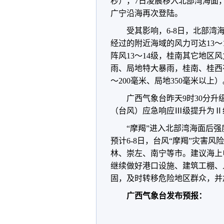
秒），7日凌晨移入北部湾海面
广宁沿海再次登陆。
受其影响，6-8日，北部湾海
经过的附近海域的风力可达13～1
阵风13～14级，桂南其它地区
雨、局地特大暴雨，桂南、桂西
～200毫米、局地350毫米以上）
广西气象台昨天9时30分
（台风）应急响应Ⅲ级提升为Ⅱ
“摩羯”进入北部湾海面后
预计6-8日，台风“摩羯”灾害
林、崇左、南宁等市。建议海上
继续做好港口设施、建筑工棚、
固，及时转移危险地区群众，并
广西气象台发布预报：