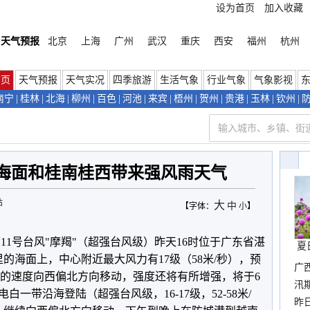
设为首页
加入收藏
天气预报
北京
上海
广州
武汉
重庆
西安
福州
杭州
首页
天气预报
天气实况
四季旅游
生活气象
行业气象
气象影视
南宁
|
桂林
|
北海
|
柳州
|
百色
|
河池
|
来宾
|
梧州
|
贺州
|
贵港
|
玉林
|
钦州
|
湾海面和桂南桂西带来强风雨天气
站
大
中
【字体：
小
】
11号台风"摩羯"（超强台风级）昨天16时位于广东省湛
夏
里的海面上，中心附近最大风力有17级（58米/秒），预
广
5公里的速度向西偏北方向移动，强度还将有所增强，将于6
汛
一带沿海登陆（超强台风级，16-17级，52-58米/
暴
昨