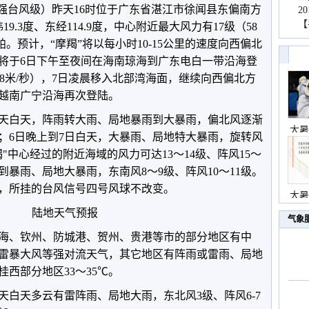
超强台风级）昨天16时位于广东省湛江市徐闻县东偏南方
2
【
9.3度、东经114.9度，中心附近最大风力有17级（58
帕。预计，“摩羯”将以每小时10-15公里的速度向西偏北
将于6日下午至夜间在海南琼海到广东电白一带沿海登
2-58米/秒），7日凌晨移入北部湾海面，继续向西偏北方
越南广宁沿海再次登陆。
天白天，阵雨转大雨、局地暴雨到大暴雨，偏北风逐渐
大暑
4级；6日晚上到7日白天，大暴雨、局地特大暴雨，旋转风
摩羯"中心经过的附近海域的风力可达13～14级、阵风15～
到暴雨、局地大暴雨，东南风8～9级、阵风10～11级。
，所挂的台风信号四号风球不改变。
大暑
陆地天气预报
气象
海、钦州、防城港、贺州、贵港等市的部分地区有中
雷暴大风等强对流天气，其它地区有阵雨或雷雨、局地
西部分地区33～35℃。
天白天多云有雷阵雨、局地大雨，东北风3级、阵风6-7