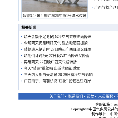
预警
广西气象台7月
超警3.14米！柳江2026年第1号洪水过境
市民在堤岸见证汛况
相关新闻
晴天余额不足 明晚起冷空气来袭降雨降温
今明两天仍是晴好天气 洗衣晾晒要抓紧
晴朗进入倒计时 27日晚起广西降温又降雨
晴朗倒计时2天 27日晚起广西降温又降雨
再晴两天 27日晚广西天气迎转折
今天“晴歌”继续唱 出游洗晒都适宜
三天内大部白天晴暖 28-29日有冷空气影响
广西南宁：落羽杉换“红妆” 扮靓邕江沿岸
关于我们
-
联系我们
-
帮助
-
人员招聘
-
客服邮箱：
se
Copyright©中国气象局公共气象服
制作维护：中国