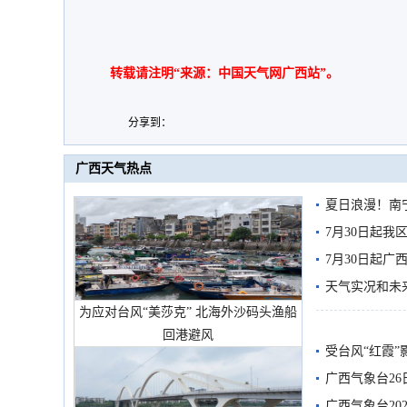
转载请注明“来源：中国天气网广西站”。
分享到：
广西天气热点
夏日浪漫！南
7月30日起
7月30日起
天气实况和未
为应对台风“美莎克” 北海外沙码头渔船
回港避风
受台风“红霞”
有较强降雨
广西气象台26
广西气象台20