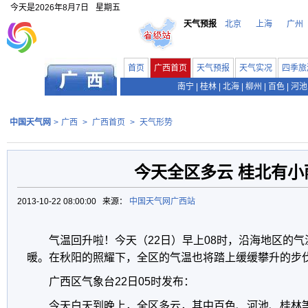
今天是
2026年8月7日
星期五
天气预报
北京
上海
广州
首页
广西首页
天气预报
天气实况
四季旅
南宁
|
桂林
|
北海
|
柳州
|
百色
|
河池
中国天气网
>
广西
>
广西首页
>
天气形势
今天全区多云 桂北有小
2013-10-22 08:00:00 来源：
中国天气网广西站
气温回升啦！今天（22日）早上08时，沿海地区的气
暖。在秋阳的照耀下，全区的气温也将踏上缓缓攀升的步
广西区气象台22日05时发布：
今天白天到晚上，全区多云，其中百色、河池、桂林等