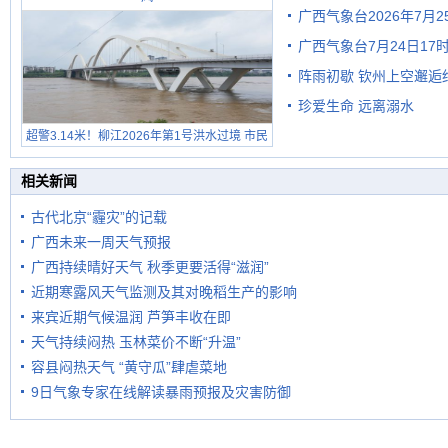
广西气象台2026年7月
广西气象台7月24日1
级预警
阵雨初歇 钦州上空邂逅
珍爱生命 远离溺水
超警3.14米！柳江2026年第1号洪水过境 市民
在堤岸见证汛况
相关新闻
古代北京“霾灾”的记载
广西未来一周天气预报
广西持续晴好天气 秋季更要活得“滋润”
近期寒露风天气监测及其对晚稻生产的影响
来宾近期气候温润 芦笋丰收在即
天气持续闷热 玉林菜价不断“升温”
容县闷热天气 “黄守瓜”肆虐菜地
9日气象专家在线解读暴雨预报及灾害防御