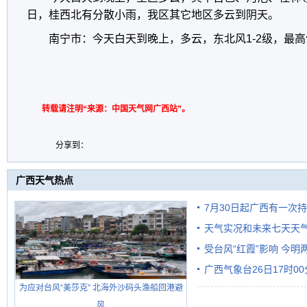
日，桂西北有分散小雨，我区其它地区多云到阴天。
南宁市：今天白天到晚上，多云，东北风1-2级，最高
转载请注明“来源：中国天气网广西站”。
分享到：
广西天气热点
7月30日起广西有一次
天气实况和未来七天天
受台风“红霞”影响 今
广西气象台26日17时0
有较强降雨
为应对台风“美莎克” 北海外沙码头渔船回港避
风