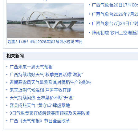
广西气象台26日17时0
广西气象台2026年7月
广西气象台7月24日1
级预警
阵雨初歇 钦州上空邂逅
超警3.14米！柳江2026年第1号洪水过境 市民
在堤岸见证汛况
相关新闻
广西未来一周天气预报
广西持续晴好天气 秋季更要活得“滋润”
近期寒露风天气监测及其对晚稻生产的影响
来宾近期气候温润 芦笋丰收在即
天气持续闷热 玉林菜价不断“升温”
容县闷热天气 “黄守瓜”肆虐菜地
9日气象专家在线解读暴雨预报及灾害防御
广西《天气预报》节目全面改革