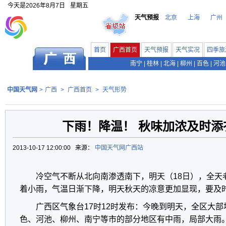
今天是
2026年8月7日
星期五
天气预报
北京
上海
广州
首页
广西首页
天气预报
天气实况
四季旅
南宁
|
桂林
|
北海
|
柳州
|
百色
|
河池
中国天气网
>
广西
>
广西首页
>
天气形势
下雨！降温！ 秋味加浓及时添
2013-10-17 12:00:00 来源：
中国天气网广西站
冷空气不断从北向南渗透南下，明天（18日），全天
着小雨，气温日渐下降，明天秋天的凉意更加显现，要及
广西区气象台17时12时发布：今晚到明天，全区大
色、河池、柳州、南宁等市的部分地区有中雨，局部大雨