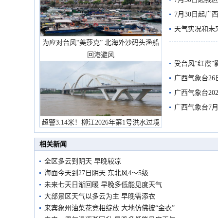
7月30日起
天气实况和未
为应对台风“美莎克” 北海外沙码头渔船
回港避风
受台风“红霞”
有较强降雨
广西气象台26
广西气象台20
预警
广西气象台7月
超警3.14米！柳江2026年第1号洪水过境
市民在堤岸见证汛况
相关新闻
全区多云到阴天 早晚较凉
海面今天到27日阴天 东北风4～5级
未来七天日渐回暖 早晚多低能见度天气
大部景区天气以多云为主 早晚需添衣
来宾象州油菜花竞相绽放 大地仿佛披“金衣”