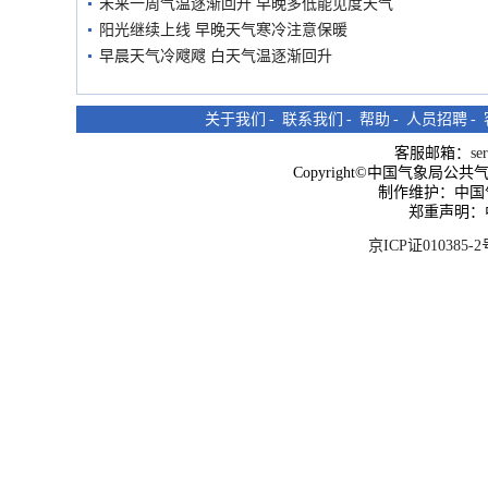
未来一周气温逐渐回升 早晚多低能见度天气
阳光继续上线 早晚天气寒冷注意保暖
早晨天气冷飕飕 白天气温逐渐回升
关于我们
-
联系我们
-
帮助
-
人员招聘
-
客服邮箱：
se
Copyright©中国气象局公共气象服
制作维护：中国
郑重声明：
京ICP证010385-2