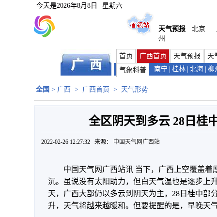
今天是
2026年8月8日
星期六
天气预报
北京
州
首页
广西首页
天气预报
天
南宁
|
桂林
|
北海
|
柳
气象科普
全国
>
广西
>
广西首页
>
天气形势
全区阴天到多云 28日桂
2022-02-26 12:27:32 来源：
中国天气网广西站
中国天气网广西站讯 当下，广西上空覆盖着
沉。虽说没有太阳助力，但白天气温也是逐步上
天，广西大部仍以多云到阴天为主，28日桂中部
升，天气将越来越暖和。但要提醒的是，早晚天