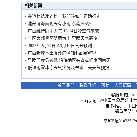
相关新闻
在道路结冰的路上我们该如何正确行走
北部湾海面阴天有小雨 东南风5级
广西维持阴雨天气 13-14日冷空气来袭
全区大部景区阴雨为主 早晚天气寒冷
2022年2月11日至3月10日气候预测
广西新增本土确诊病例7例 密接987人
早晚温度仍较低 沿海地区有雾或轻度回南天
低温雨雪冰冻天气实况及未来三天天气预报
关于我们
-
联系我们
-
帮助
-
人员招聘
-
客服邮箱：
se
Copyright©中国气象局公共气象服
制作维护：中国
郑重声明：
京ICP证010385-2