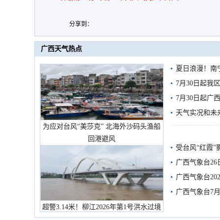
分享到：
广西天气热点
夏日浪漫！南
7月30日起
7月30日起
天气实况和未
为应对台风“美莎克” 北海外沙码头渔船
回港避风
受台风“红霞”
有较强降雨
广西气象台26
广西气象台20
预警
广西气象台7月
超警3.14米！柳江2026年第1号洪水过境
市民在堤岸见证汛况