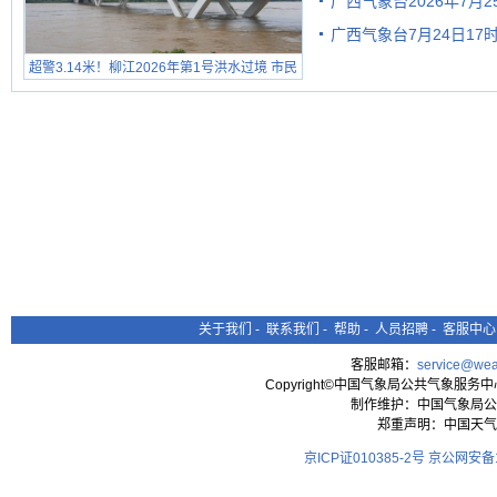
广西气象台2026年7月
广西气象台7月24日1
级预警
超警3.14米！柳江2026年第1号洪水过境 市民
在堤岸见证汛况
关于我们
-
联系我们
-
帮助
-
人员招聘
-
客服中心
客服邮箱：
service@wea
Copyright©中国气象局公共气象服务中心 All
制作维护：中国气象局公
郑重声明：中国天气
京ICP证010385-2号
京公网安备11