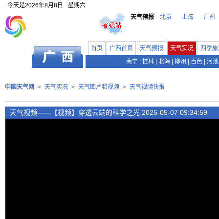
今天是
2026年8月8日
星期六
天气预报
北京
上海
广州
首页
广西首页
天气预报
天气实况
四季旅
南宁
|
桂林
|
北海
|
柳州
|
百色
|
河池
中国天气网
>
天气实况
>
天气图片和视频
>
天气视频快报
天气视频——【视频】穿透云端的科学之光 2025-05-07 09:34:59