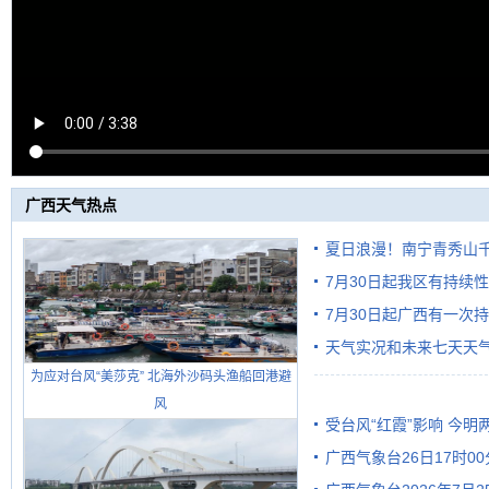
广西天气热点
夏日浪漫！南宁青秀山
7月30日起我区有持续
7月30日起广西有一次
天气实况和未来七天天
为应对台风“美莎克” 北海外沙码头渔船回港避
风
受台风“红霞”影响 今
广西气象台26日17时0
有较强降雨