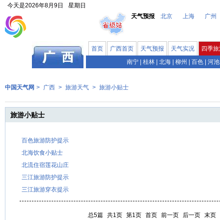
今天是
2026年8月9日
星期日
天气预报
北京
上海
广州
首页
广西首页
天气预报
天气实况
四季旅
南宁
|
桂林
|
北海
|
柳州
|
百色
|
河池
中国天气网
>
广西
>
旅游天气
>
旅游小贴士
旅游小贴士
百色旅游防护提示
北海饮食小贴士
北流住宿莲花山庄
三江旅游防护提示
三江旅游穿衣提示
总5篇
共1页
第1页
首页
前一页
后一页
末页