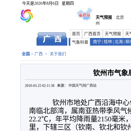
今天是
2026年8月6日
星期四
天气预报
北京
州
首页
广西首页
天气预报
天
南宁
|
桂林
|
北海
|
柳
气象科普
全国
>
广西
>
关于我们
钦州市气象
2010-03-25 02:11:38 来源：
中国天气网广西站
钦州市地处广西沿海中心位
南临北部湾，属南亚热带季风气
22.2℃，年平均降雨量2150毫米
里，下辖三区（钦南、钦北和钦