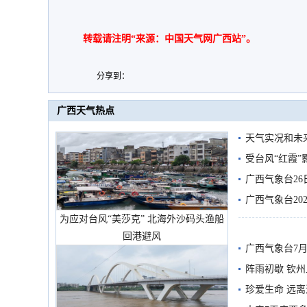
转载请注明“来源：中国天气网广西站”。
分享到：
广西天气热点
天气实况和未
受台风“红霞”
有较强降雨
广西气象台26
广西气象台20
为应对台风“美莎克” 北海外沙码头渔船
预警
回港避风
广西气象台7月
阵雨初歇 钦
珍爱生命 远