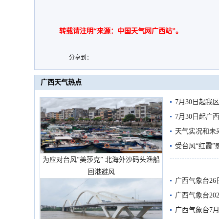
转载请注明“来源：中国天气网广西站”。
分享到：
广西天气热点
7月30日起
7月30日起
天气实况和未
受台风“红霞”
为应对台风“美莎克” 北海外沙码头渔船
有较强降雨
回港避风
广西气象台26
广西气象台20
预警
广西气象台7月