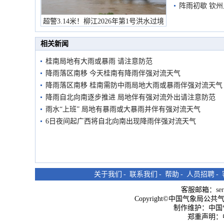
阵雨初歇 钦
超警3.14米！柳江2026年第1号洪水过境
市民在堤岸见证汛况
相关新闻
桂南局地有大雨或暴雨 请注意防范
降雨落区南移 今天桂南有降雨伴强对流天气
降雨落区南移 桂南需防中雨局地大雨或暴雨伴强对流天气
降雨自北向南逐步推进 局地伴有强对流外出请注意防范
雨水“上班” 局地有暴雨或大暴雨并伴有强对流天气
6日夜间起广西将自北向南出现降雨伴强对流天气
关于我们
-
联系我们
-
帮助
-
人员招聘
-
客服邮箱：
se
Copyright©中国气象局公共气象服
制作维护：中国
郑重声明：