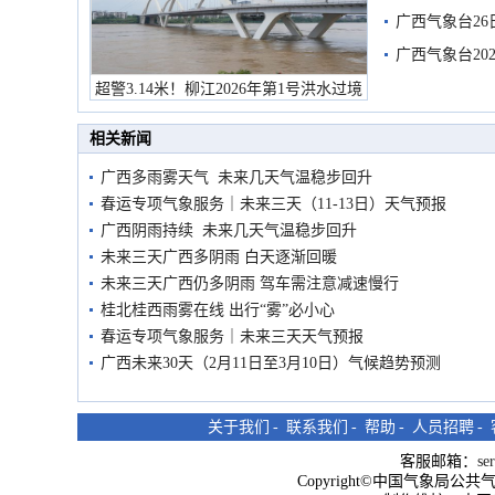
有较强降雨
广西气象台26
广西气象台20
预警
超警3.14米！柳江2026年第1号洪水过境
市民在堤岸见证汛况
相关新闻
广西多雨雾天气 未来几天气温稳步回升
春运专项气象服务｜未来三天（11-13日）天气预报
广西阴雨持续 未来几天气温稳步回升
未来三天广西多阴雨 白天逐渐回暖
未来三天广西仍多阴雨 驾车需注意减速慢行
桂北桂西雨雾在线 出行“雾”必小心
春运专项气象服务｜未来三天天气预报
广西未来30天（2月11日至3月10日）气候趋势预测
关于我们
-
联系我们
-
帮助
-
人员招聘
-
客服邮箱：
se
Copyright©中国气象局公共气象服