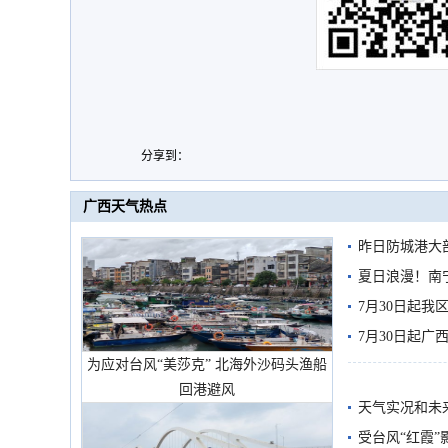
分享到：
广西天气热点
昨日防城港大
雨
夏日浪漫！南
7月30日起
7月30日起
为应对台风“美莎克” 北海外沙码头渔船
回港避风
天气实况和未
受台风“红霞”