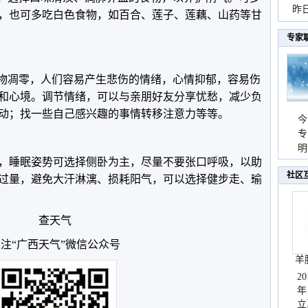
暴
昨
，也可多吃白色食物，如百合、莲子、莲藕、山药等甘
秀
专家
万物凋零，人们容易产生悲伤的情绪，心情抑郁，容易伤
和心境。调节情绪，可以与亲朋好友分享忧愁，减少负
动；找一些自己感兴趣的事情转移注意力等等。
今
专
温
明
，睡眠姿势可选择侧卧为主，尽量不要张口呼吸，以助
天
社区
过量，避免大汗淋漓、损耗阳气，可以选择健步走、瑜
查天气
注“广西天气”微信公众号
羊
2
年
立