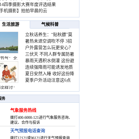
014四季摄影大赛年度评选结果
手机摄影】拍拍早晨的云
生活旅游
气候科普
立秋话养生：“贴秋膘”莫
暑热未退空调吹不停 3招
着急 先清暑再防燥
户外露营怎么玩更安心？
护住肩颈不酸痛
三伏天 不同人群专属防暑
这份攻略请收好
节气：北
暴雨天遇积水倒灌 这份避
要点请收好
连续强降雨可能诱发地质
险提示请收好
夏日安然入睡 收好这份降
灾害 这些前兆要知道
夏季户外活动注意这6点
温小贴士
防暑健身两不误
这样过：
服务
气象服务热线
拨打400-6000-121进行气象服务咨询、
建议、合作与投诉
天气预报电话查询
拨打12121或96121进行天气预报查询