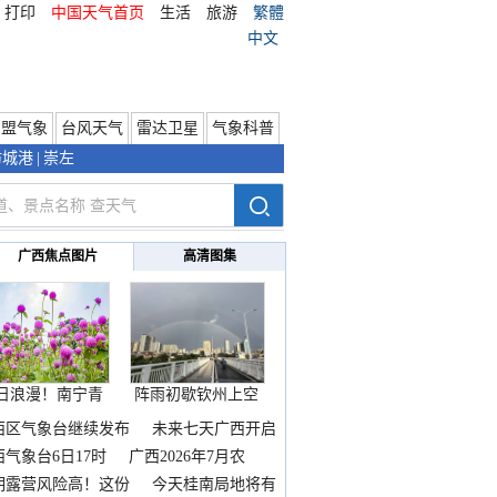
打印
中国天气首页
生活
旅游
繁體
中文
东盟气象
台风天气
雷达卫星
气象科普
防城港
|
崇左
广西焦点图片
高清图集
日浪漫！南宁青
阵雨初歇钦州上空
秀山
邂逅
西区气象台继续发布
未来七天广西开启
热
西气象台6日17时
广西2026年7月农
期露营风险高！这份
今天桂南局地将有