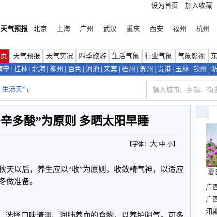
设为首页
加入收藏
天气预报
北京
上海
广州
武汉
重庆
西安
福州
杭州
首页
天气预报
天气实况
四季旅游
生活气象
行业气象
气象影视
南宁
|
桂林
|
北海
|
柳州
|
百色
|
河池
|
来宾
|
梧州
|
贺州
|
贵港
|
玉林
|
钦州
|
生活天气
辛多酸”为原则 多晒太阳早睡
大
中
【字体：
小
】
秋天以后，养生应以“收”为原则，收敛精气神，以适应
夏
冬做准备。
广
晴
广
汛
则，选择口味清淡、润肺养血的食物，以养护阴气。可多