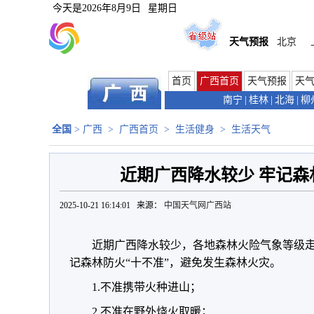
今天是
2026年8月9日
星期日
天气预报
北京
首页
广西首页
天气预报
天
南宁
|
桂林
|
北海
|
柳
全国
>
广西
>
广西首页
>
生活健身
>
生活天气
近期广西降水较少 牢记森
2025-10-21 16:14:01 来源：
中国天气网广西站
近期广西降水较少，各地森林火险气象等级
记森林防火“十不准”，避免发生森林火灾。
1.不准携带火种进山；
2.不准在野外烧火取暖；