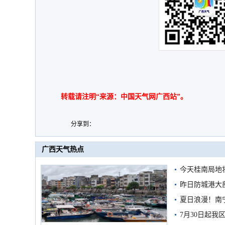
转载请注明“来源：中国天气网广西站”。
分享到：
广西天气热点
今天桂南局地将
需继续防范
昨日防城港大
雨
夏日浪漫！南
7月30日起