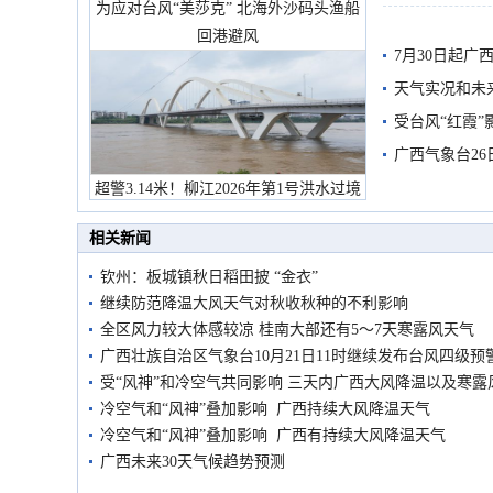
为应对台风“美莎克” 北海外沙码头渔船
回港避风
7月30日起
天气实况和未
受台风“红霞”
有较强降雨
广西气象台26
超警3.14米！柳江2026年第1号洪水过境
市民在堤岸见证汛况
相关新闻
钦州：板城镇秋日稻田披 “金衣”
继续防范降温大风天气对秋收秋种的不利影响
全区风力较大体感较凉 桂南大部还有5～7天寒露风天气
广西壮族自治区气象台10月21日11时继续发布台风四级预
受“风神”和冷空气共同影响 三天内广西大风降温以及寒露
冷空气和“风神”叠加影响 广西持续大风降温天气
冷空气和“风神”叠加影响 广西有持续大风降温天气
广西未来30天气候趋势预测