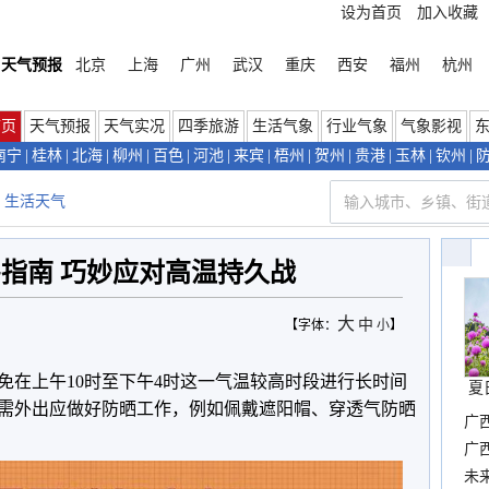
设为首页
加入收藏
天气预报
北京
上海
广州
武汉
重庆
西安
福州
杭州
首页
天气预报
天气实况
四季旅游
生活气象
行业气象
气象影视
南宁
|
桂林
|
北海
|
柳州
|
百色
|
河池
|
来宾
|
梧州
|
贺州
|
贵港
|
玉林
|
钦州
|
生活天气
指南 巧妙应对高温持久战
大
中
【字体：
小
】
免在上午10时至下午4时这一气温较高时段进行长时间
夏
需外出应做好防晒工作，例如佩戴遮阳帽、穿透气防晒
广
确
广
布
未