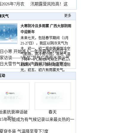
2026年7月农
汛期露营风险高！这
更多
聊天气
大寒阴冷且多雨雾 广西大部阴雨
中迎新年
未来七天，包括春节期间（1月
21-27日），我区以阴冷天气为
主，初一、初二受中等偏强冷空
日小寒 开始进入一年中最寒冷的日子
气影响，阴冷有小雨，各地气温
家访谈——“冬至”节气广西雨水偏少气
下降4～6℃局地8℃以上，初三、
低
日大雪节气到来 广西将持续低温寒冷
初四天气转好，部分地区可见阳
气
光，初五、初六有雨雾天气。
互动
胎素抗衰神话破
春天
灭！
015年可能成为有气候记录以来最炎热的一
夏穿冬装 气温降至零下7度