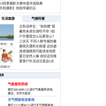
014四季摄影大赛年度评选结果
手机摄影】拍拍早晨的云
生活旅游
气候科普
立秋话养生：“贴秋膘”莫
暑热未退空调吹不停 3招
着急 先清暑再防燥
户外露营怎么玩更安心？
护住肩颈不酸痛
三伏天 不同人群专属防暑
这份攻略请收好
节气：北
暴雨天遇积水倒灌 这份避
要点请收好
连续强降雨可能诱发地质
险提示请收好
夏日安然入睡 收好这份降
灾害 这些前兆要知道
夏季户外活动注意这6点
温小贴士
防暑健身两不误
这样过：
服务
气象服务热线
拨打400-6000-121进行气象服务咨询、
建议、合作与投诉
天气预报电话查询
拨打12121或96121进行天气预报查询