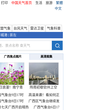
打印
中国天气首页
生活
旅游
繁體
中文
东盟气象
台风天气
雷达卫星
气象科普
防城港
|
崇左
广西焦点图片
高清图集
日浪漫！南宁青
阵雨初歇钦州上空
秀山
邂逅
西气象台9日17时
高温来袭！看如何正
西气象台8日17时
广西区气象台继续发
来七天广西开启晴热
广西气象台6日17