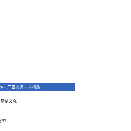
作
-
广告服务
-
手机版
所有 复制必究
B2-