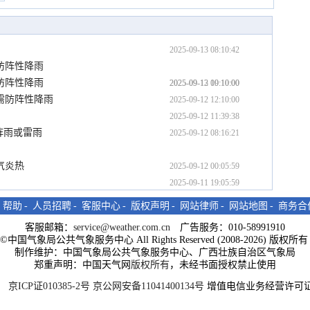
2025-09-13 08:10:42
防阵性降雨
防阵性降雨
2025-09-13 00:10:00
2025-09-12 19:10:00
需防阵性降雨
2025-09-12 12:10:00
2025-09-12 11:39:38
阵雨或雷雨
2025-09-12 08:16:21
气炎热
2025-09-12 00:05:59
2025-09-11 19:05:59
-
帮助
-
人员招聘
-
客服中心
-
版权声明
-
网站律师
-
网站地图
-
商务合
客服邮箱：
service@weather.com.cn
广告服务：010-58991910
ght©中国气象局公共气象服务中心 All Rights Reserved (2008-2026) 版权
制作维护：中国气象局公共气象服务中心、广西壮族自治区气象局
郑重声明：中国天气网
版权所有
，未经书面授权禁止使用
京ICP证010385-2号
京公网安备11041400134号
增值电信业务经营许可证