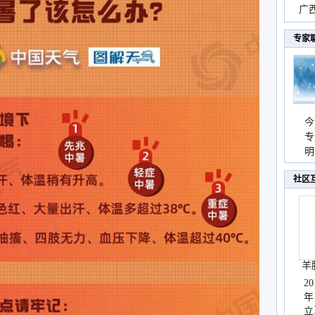
时
广西
份
专家
今
专
温
明
天
社区
羊
2
年
立