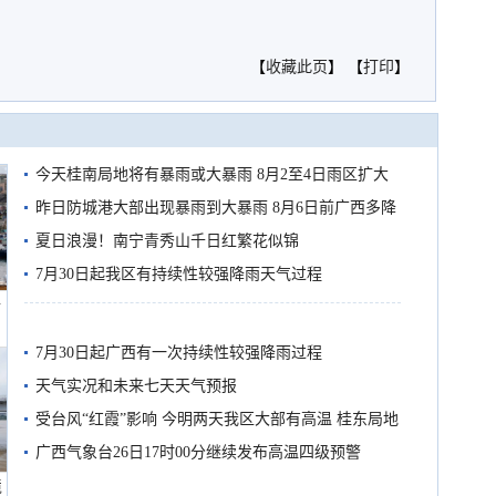
【
收藏此页
】 【
打印
】
今天桂南局地将有暴雨或大暴雨 8月2至4日雨区扩大
需继续防范
昨日防城港大部出现暴雨到大暴雨 8月6日前广西多降
雨
夏日浪漫！南宁青秀山千日红繁花似锦
7月30日起我区有持续性较强降雨天气过程
船
7月30日起广西有一次持续性较强降雨过程
天气实况和未来七天天气预报
受台风“红霞”影响 今明两天我区大部有高温 桂东局地
有较强降雨
广西气象台26日17时00分继续发布高温四级预警
境