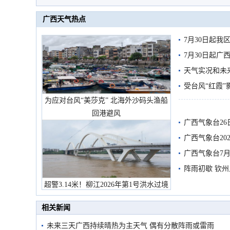
广西天气热点
7月30日起
7月30日起
天气实况和未
受台风“红霞”
为应对台风“美莎克” 北海外沙码头渔船
有较强降雨
回港避风
广西气象台26
广西气象台20
预警
广西气象台7月
阵雨初歇 钦
超警3.14米！柳江2026年第1号洪水过境
市民在堤岸见证汛况
相关新闻
未来三天广西持续晴热为主天气 偶有分散阵雨或雷雨