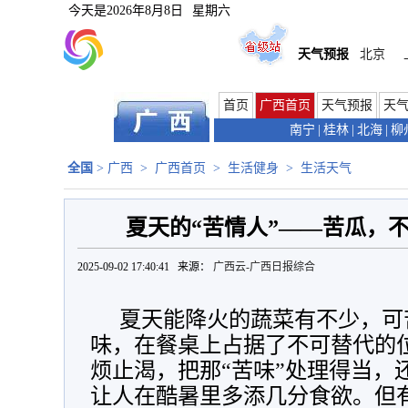
今天是
2026年8月8日
星期六
天气预报
北京
首页
广西首页
天气预报
天
南宁
|
桂林
|
北海
|
柳
全国
>
广西
>
广西首页
>
生活健身
>
生活天气
夏天的“苦情人”——苦瓜，
2025-09-02 17:40:41 来源：
广西云-广西日报综合
夏天能降火的蔬菜有不少，可
味，在餐桌上占据了不可替代的
烦止渴，把那“苦味”处理得当，
让人在酷暑里多添几分食欲。但