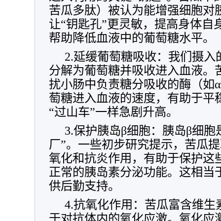
苦瓜多肽）被认为能增强细胞对
让“钥匙孔”更灵敏，提高身体自
帮助降低血液中的葡萄糖水平。
2.延缓葡萄糖吸收：我们摄
分解为葡萄糖并吸收进入血液。
扰小肠中负责糖分吸收的酶（如α
萄糖进入血液的速度，有助于平
“过山车”一样急剧升高。
3.保护胰岛β细胞：胰岛β细
厂”。一些初步研究提示，苦瓜
氧化和抗炎作用，有助于保护这
正常的胰岛素分泌功能。这相当于
供后勤支持。
4.抗氧化作用：苦瓜富含维生
于对抗体内的氧化应激。氧化应