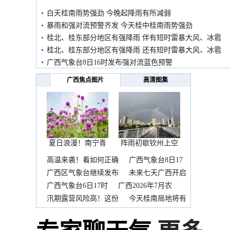
白天桂南雨势强劲 今晚起降雨有所减弱
暴雨和强对流预警齐发 今天桂中桂南雨势强劲
桂北、桂东部分地区有强降雨 伴有短时雷暴大风、冰雹
桂北、桂东部分地区有强降雨 还有短时雷暴大风、冰雹
广西气象台8日16时发布强对流蓝色预警
广西焦点图片
高清图集
夏日浪漫！南宁青
阵雨初歇钦州上空
秀山
邂逅
高温来袭！看如何正确
广西气象台8日17
时
广西区气象台继续发布
未来七天广西开启
晴热
广西气象台6日17时
广西2026年7月农
汛期露营风险高！这份
今天桂南局地将有
暴雨