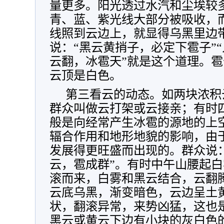
量更多。阳光透过水汽和尘埃较
青、蓝、紫光线大部分被吸收，
线照到云边上，就显得乌黑里边
说：“黑云黄捎子，必定下雹子”“
云翻，冰雹天”就是这个道理。
云顶是白色。
第三看云的动态。如两块浓积
群众叫做云打架或云接亲；有时
般是向经常产生冰雹的源地的上
辐合作用和地形地貌的影响，由
发展得更旺盛而出现的。群众说：
云，雹成群”。有时中午山腰起
滚而来，白雾和黑云结合，云翻
云底乌黑，渐变暗色，云边呈土
状，翻滚异常，来势凶猛，这也
黑云或黄云下边有小块的灰白色