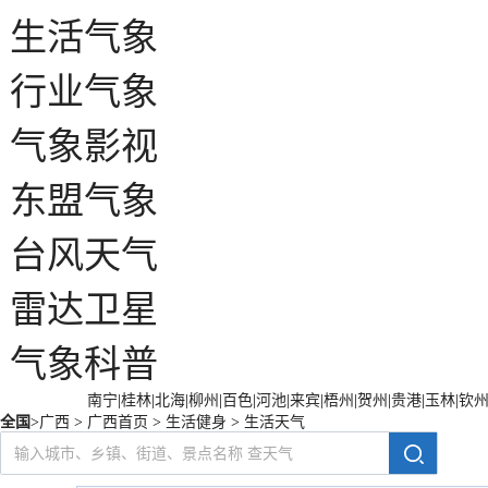
生活气象
行业气象
气象影视
东盟气象
台风天气
雷达卫星
气象科普
南宁
|
桂林
|
北海
|
柳州
|
百色
|
河池
|
来宾
|
梧州
|
贺州
|
贵港
|
玉林
|
钦
全国
>
广西
>
广西首页
>
生活健身
>
生活天气