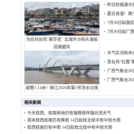
昨日防城港大
雨
夏日浪漫！南
7月30日起
7月30日起
为应对台风“美莎克” 北海外沙码头渔船
回港避风
天气实况和未
受台风“红霞”
有较强降雨
广西气象台26
广西气象台20
超警3.14米！柳江2026年第1号洪水过境
预警
市民在堤岸见证汛况
相关新闻
今天桂西、桂南局地仍有强降雨伴强对流天气
周末桂西桂南仍有降雨 14日起桂北桂中有中到大雨
桂西桂南仍有中雨 14日起桂北桂中有中到大雨