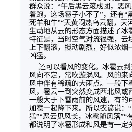
群众说：“午后黑云滚成团，恶风
着跑，这场雹子小不了”，还有“
死羊和牛”“天黄闷热乌云翻，天
生动地从云的形态方面描述了冰
特征是，当时空气对流很强，云
上下翻滚，搅动剧烈，好似浓烟
凶猛。
还可以看风的变化。冰雹云到
风向不定，常吹漩涡风。风的来
风中伴有稀疏的大雨点。一般下
风，雹云一到突然变成西北风或
一般大于下雷雨前的风速，有的可
加雹一起降下来。所以农谚说：
猛”“恶云见风长，冰雹随风落”“
都说明了冰雹形成和风是有一定