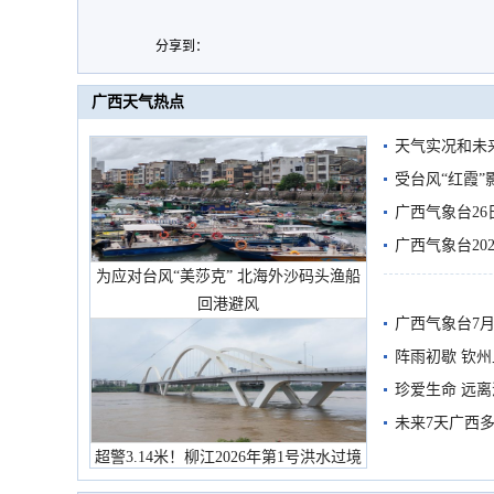
分享到：
广西天气热点
天气实况和未
受台风“红霞”
有较强降雨
广西气象台26
广西气象台20
为应对台风“美莎克” 北海外沙码头渔船
预警
回港避风
广西气象台7月
阵雨初歇 钦
珍爱生命 远
未来7天广西
超警3.14米！柳江2026年第1号洪水过境
市民在堤岸见证汛况