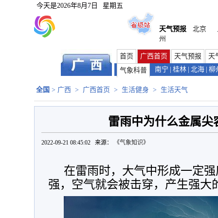
今天是
2026年8月7日
星期五
天气预报
北京
州
首页
广西首页
天气预报
天
南宁
|
桂林
|
北海
|
柳
气象科普
全国
>
广西
>
广西首页
>
生活健身
>
生活天气
雷雨中为什么金属尖
2022-09-21 08:45:02 来源：
《气象知识》
在雷雨时，大气中形成一定强
强，空气就会被击穿，产生强大