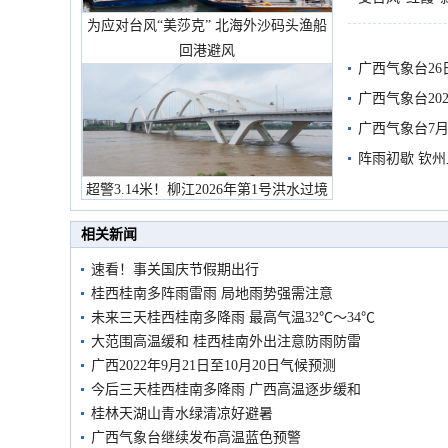
为应对台风“美莎克” 北海外沙码头渔船
有较强降雨
回港避风
广西气象台26
广西气象台20
预警
广西气象台7月
阵雨初歇 钦
超警3.14米！柳江2026年第1号洪水过境
市民在堤岸见证汛况
相关新闻
速看！事关国庆节假期出行
桂西桂南多阵雨雷雨 局地雨势强需注意
未来三天桂西桂南多降雨 最高气温32℃～34℃
大范围高温缓和 桂西桂南外出注意防雨防雷
广西2022年9月21日至10月20日气候预测
今后三天桂西桂南多降雨 广西高温逐步缓和
桂林天湖山青水绿清凉好避暑
广西气象台继续发布高温蓝色预警