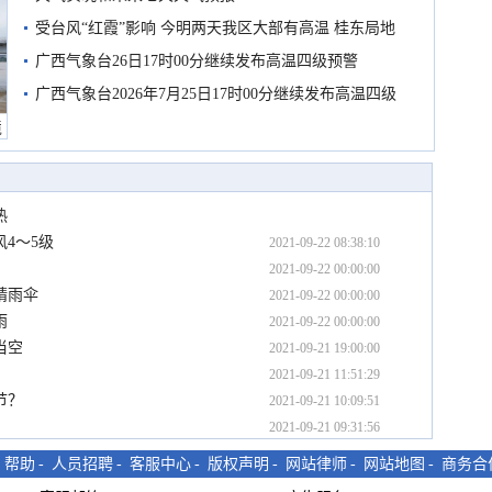
受台风“红霞”影响 今明两天我区大部有高温 桂东局地
有较强降雨
广西气象台26日17时00分继续发布高温四级预警
广西气象台2026年7月25日17时00分继续发布高温四级
预警
境
热
4～5级
2021-09-22 08:38:10
2021-09-22 00:00:00
晴雨伞
2021-09-22 00:00:00
雨
2021-09-22 00:00:00
当空
2021-09-21 19:00:00
2021-09-21 11:51:29
节？
2021-09-21 10:09:51
2021-09-21 09:31:56
-
帮助
-
人员招聘
-
客服中心
-
版权声明
-
网站律师
-
网站地图
-
商务合