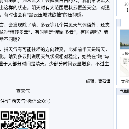
射到地面。通常蓝天上会飘着白白的云。我们常说蓝天
2
出这样的状态。阴天时有大范围层状云覆盖天空，对透
【
。有时也会有“黑云压城城欲摧”的压抑感。
言，会发现除了晴、多云等几个常见天气词语外，还夹
报为“晴转多云”，有时则是“晴到多云”，有区别吗？晴
啥不同呢？
，指天气有可能往坏的方向转变，比如前半天是晴天，
立秋
化。晴到多云则说明天气状况相对稳定，始终在“晴”与
侧重于大部分时间是晴天，少部分时间云量增多，不过主
编辑：曹钰佳
立秋
查天气
气象
注“广西天气”微信公众号