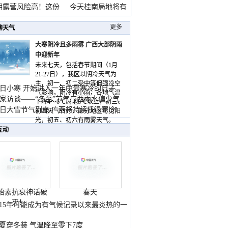
期露营风险高！这份
今天桂南局地将有
雨
更多
聊天气
大寒阴冷且多雨雾 广西大部阴雨
中迎新年
未来七天，包括春节期间（1月
21-27日），我区以阴冷天气为
主，初一、初二受中等偏强冷空
日小寒 开始进入一年中最寒冷的日子
气影响，阴冷有小雨，各地气温
家访谈——“冬至”节气广西雨水偏少气
下降4～6℃局地8℃以上，初三、
低
日大雪节气到来 广西将持续低温寒冷
初四天气转好，部分地区可见阳
气
光，初五、初六有雨雾天气。
互动
胎素抗衰神话破
春天
灭！
015年可能成为有气候记录以来最炎热的一
夏穿冬装 气温降至零下7度