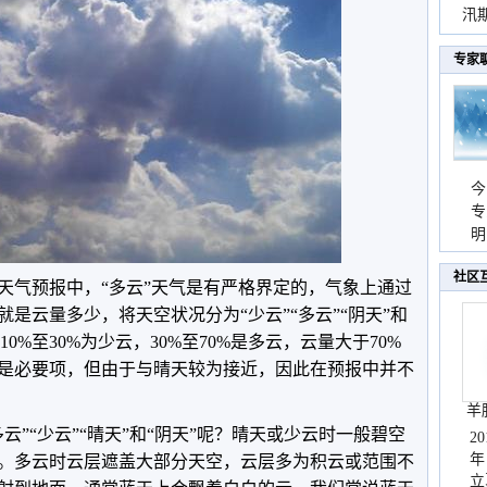
汛
暴
专家
今
专
温
明
天
社区
天气预报中，“多云”天气是有严格界定的，气象上通过
是云量多少，将天空状况分为“少云”“多云”“阴天”和
10%至30%为少云，30%至70%是多云，云量大于70%
是必要项，但由于与晴天较为接近，因此在预报中并不
羊
云”“少云”“晴天”和“阴天”呢？晴天或少云时一般碧空
2
年
。多云时云层遮盖大部分天空，云层多为积云或范围不
立