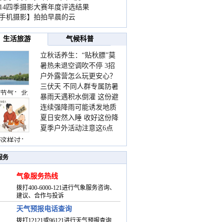
014四季摄影大赛年度评选结果
手机摄影】拍拍早晨的云
生活旅游
气候科普
立秋话养生：“贴秋膘”莫
暑热未退空调吹不停 3招
着急 先清暑再防燥
户外露营怎么玩更安心？
护住肩颈不酸痛
三伏天 不同人群专属防暑
这份攻略请收好
节气：北
暴雨天遇积水倒灌 这份避
要点请收好
连续强降雨可能诱发地质
险提示请收好
夏日安然入睡 收好这份降
灾害 这些前兆要知道
夏季户外活动注意这6点
温小贴士
防暑健身两不误
这样过：
服务
气象服务热线
拨打400-6000-121进行气象服务咨询、
建议、合作与投诉
天气预报电话查询
拨打12121或96121进行天气预报查询