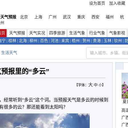
设为首页
加入收藏
天气预报
北京
上海
广州
武汉
重庆
西安
福州
杭
州
首页
天气预报
天气实况
四季旅游
生活气象
行业气象
气象影视
南宁
|
桂林
|
北海
|
柳州
|
百色
|
河池
|
来宾
|
梧州
|
贺州
|
贵港
|
玉林
|
钦州
|
生活天气
预报里的“多云”
大
中
【字体：
小
】
，经常听到“多云”这个词。当预报天气是多云的时候到
夏
有很多的云？那还能看到太阳吗？
高
时
广
晴
广