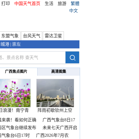
打印
中国天气首页
生活
旅游
繁體
中文
东盟气象
台风天气
雷达卫星
防城港
|
崇左
广西焦点图片
高清图集
日浪漫！南宁青
阵雨初歇钦州上空
秀山
邂逅
温来袭！看如何正确
广西气象台8日17
西区气象台继续发布
未来七天广西开启
热
西气象台6日17时
广西2026年7月农