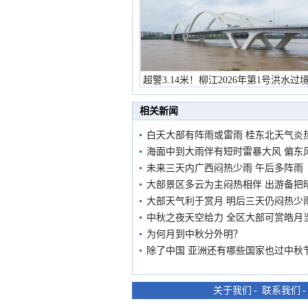
超警3.14米！柳江2026年第1号洪水过
市民在堤岸见证汛况
相关新闻
白天大部有阵雨或雷雨 桂东北天气炎
海面中到大雨伴有短时雷暴大风 偏东风
未来三天内广西闷热少雨 午后多阵雨
大部景区多云为主闷热相伴 出游备把
大部天气利于赏月 明后三天仍闷热少
中秋之夜天空给力 全区大部可赏皓月
为何月到中秋分外明？
除了中国 亚洲还有哪些国家也过中秋
关于我们
-
联系我们