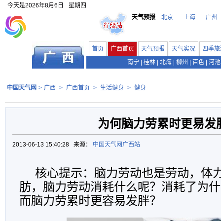
今天是
2026年8月6日
星期四
天气预报
北京
上海
广州
首页
广西首页
天气预报
天气实况
四季旅
南宁
|
桂林
|
北海
|
柳州
|
百色
|
河池
中国天气网
>
广西
>
广西首页
>
生活健身
>
健身
为何脑力劳累时更易发
2013-06-13 15:40:28 来源：
中国天气网广西站
核心提示：脑力劳动也是劳动，体
肪，脑力劳动消耗什么呢？消耗了为什
而脑力劳累时更容易发胖？