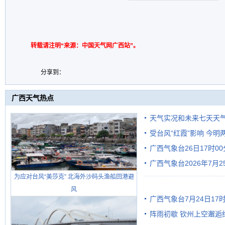
转载请注明“来源：中国天气网广西站”。
分享到：
广西天气热点
天气实况和未来七天天
受台风“红霞”影响 今
广西气象台26日17时0
有较强降雨
广西气象台2026年7月
为应对台风“美莎克” 北海外沙码头渔船回港避
级预警
风
广西气象台7月24日1
阵雨初歇 钦州上空邂逅