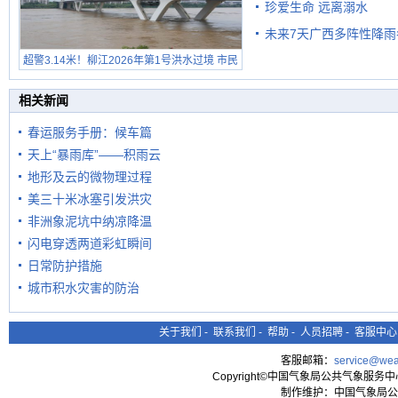
珍爱生命 远离溺水
未来7天广西多阵性降雨
超警3.14米！柳江2026年第1号洪水过境 市民
在堤岸见证汛况
相关新闻
春运服务手册：候车篇
天上“暴雨库”——积雨云
地形及云的微物理过程
美三十米冰塞引发洪灾
非洲象泥坑中纳凉降温
闪电穿透两道彩虹瞬间
日常防护措施
城市积水灾害的防治
关于我们
-
联系我们
-
帮助
-
人员招聘
-
客服中心
客服邮箱：
service@wea
Copyright©中国气象局公共气象服务中心 All
制作维护：中国气象局公