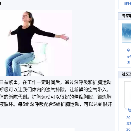
动
昨
专家
今
专
明
社区
日益繁重，在工作一定时间后，通过深呼吸和扩胸运动
呼吸可以让我们体内的浊气排除，让新鲜的空气带入，
体的新陈代谢。扩胸运动可以很好的伸缩胸腔，锻炼胸
液循环。每5组深呼吸配合5组扩胸运动，可以达到很好
羊
2
立
2