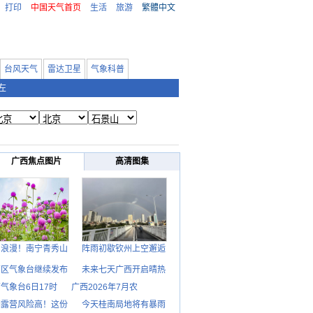
打印
中国天气首页
生活
旅游
繁體中文
台风天气
雷达卫星
气象科普
左
广西焦点图片
高清图集
日浪漫！南宁青秀山
阵雨初歇钦州上空邂逅
西区气象台继续发布
未来七天广西开启晴热
气象台6日17时
广西2026年7月农
期露营风险高！这份
今天桂南局地将有暴雨