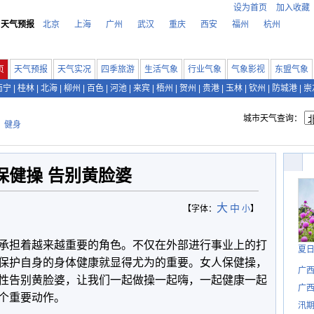
设为首页
加入收藏
天气预报
北京
上海
广州
武汉
重庆
西安
福州
杭州
页
天气预报
天气实况
四季旅游
生活气象
行业气象
气象影视
东盟气象
南宁
|
桂林
|
北海
|
柳州
|
百色
|
河池
|
来宾
|
梧州
|
贺州
|
贵港
|
玉林
|
钦州
|
防城港
|
崇
城市天气查询：
>
健身
保健操 告别黄脸婆
大
中
【字体：
小
】
承担着越来越重要的角色。不仅在外部进行事业上的打
夏
保护自身的身体健康就显得尤为的重要。女人保健操，
广
性告别黄脸婆，让我们一起做操一起嗨，一起健康一起
广西
个重要动作。
汛