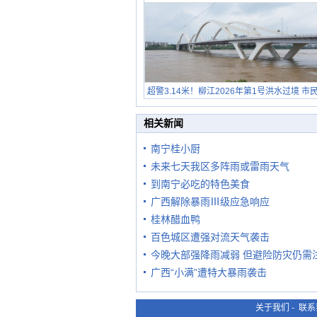
超警3.14米！柳江2026年第1号洪水过境 市
在堤岸见证汛况
相关新闻
南宁桂小厨
未来七天我区多阵雨或雷雨天气
到南宁必吃的特色美食
广西解除暴雨Ⅲ级应急响应
桂林醋血鸭
百色城区遭强对流天气袭击
今晚大部强降雨减弱 但避险防灾仍需
广西“小满”遭特大暴雨袭击
关于我们
-
联系