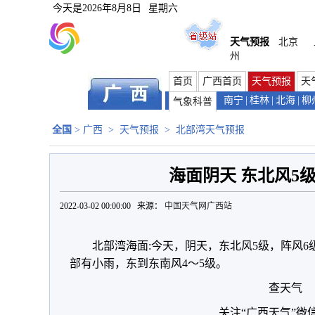
今天是
2026年8月8日
星期六
天气预报
北京
州
首页
广西首页
天气预报
天
南宁
|
桂林
|
北海
|
柳
气象科普
全国
>
广西
>
天气预报
>
北部湾天气预报
海面阴天 东北风5级
2022-03-02 00:00:00 来源：
中国天气网广西站
北部湾海面:今天，阴天，东北风5级，阵风6级
部有小雨，东到东南风4～5级。
查天气
关注“广西天气”微