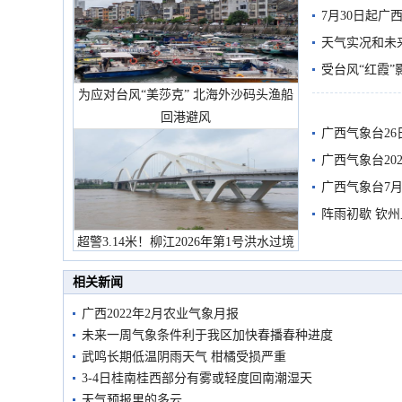
7月30日起
天气实况和未
受台风“红霞”
为应对台风“美莎克” 北海外沙码头渔船
有较强降雨
回港避风
广西气象台26
广西气象台20
预警
广西气象台7月
阵雨初歇 钦
超警3.14米！柳江2026年第1号洪水过境
市民在堤岸见证汛况
相关新闻
广西2022年2月农业气象月报
未来一周气象条件利于我区加快春播春种进度
武鸣长期低温阴雨天气 柑橘受损严重
3-4日桂南桂西部分有雾或轻度回南潮湿天
天气预报里的多云