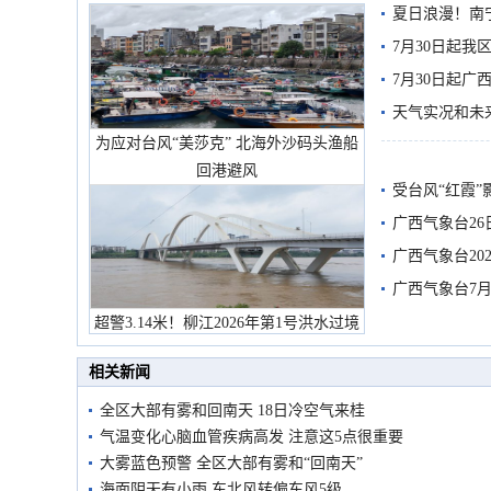
夏日浪漫！南
7月30日起
7月30日起
天气实况和未
为应对台风“美莎克” 北海外沙码头渔船
回港避风
受台风“红霞”
有较强降雨
广西气象台26
广西气象台20
预警
广西气象台7月
超警3.14米！柳江2026年第1号洪水过境
市民在堤岸见证汛况
相关新闻
全区大部有雾和回南天 18日冷空气来桂
气温变化心脑血管疾病高发 注意这5点很重要
大雾蓝色预警 全区大部有雾和“回南天”
海面阴天有小雨 东北风转偏东风5级