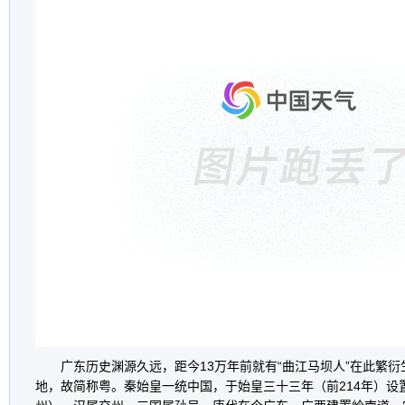
广东历史渊源久远，距今
13
万年前就有
“
曲江马坝人
”
在此繁衍
地，故简称粤。秦始皇一统中国，于始皇三十三年（前
214
年）设