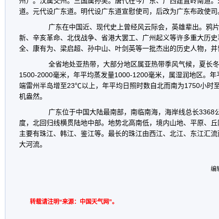
州）。汉属交州。三国属孙吴。唐代在今广东、广西建置岭南道。
道。元代设广东道。明代设广东道宣慰使司，后改为广东布政使司
广东在中国近、现代史上曾经风云际会，英雄辈出。鸦片
新、辛亥革命、北伐战争、省港大罢工、广州起义等许多重大历史
全、康有为、梁启超、孙中山、叶剑英等一批杰出的历史人物，并
全省地处亚热带，大部分地区属亚热带季风气候，夏长冬
1500-2000
毫米，年平均蒸发量
1000-1200
毫米，属湿润地区。年
端雷州半岛增至
23℃
以上，年平均日照时数自北而南为
1750
小时
机盎然。
广东位于中国大陆最南部，南临南海，海岸线总长
3368
度，北回归线横贯陆地中部。地势北高南低，境内山地、平原、丘
主要有珠江、韩江、鉴江等。最长的珠江由西江、北江、东江汇流
大河流。
编
转载请注明“来源：中国天气网”。