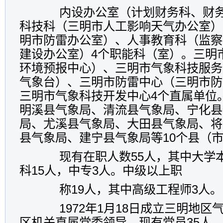
内设办公室（计划财务科、财
科技科（三明市人工影响天气办公室）
明市防雷办公室）、人事教育科（监察
建设办公室）
4
个职能科（室）。三明
环境预报中心）、
三明市气象科技服务
气象台）、三明市防雷中心（三明市防
三明市气象科技开发中心
4
个直属单位
明溪县气象局、清流县气象局、宁化县
局、尤溪县气象局、大田县气象局、将
县气象局、建宁县气象局等
10
个县（
现有在职人数
55
人，其中大学
科
15
人，中专
3
人。中级以上职
称
19
人，其中高级工程师
3
人。
1972
年
1
月
18
日
成立三明地区
区机关直属党委领导。现有党员
35
人