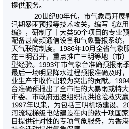
提供服务。
20
世纪
80
年代，市气象局开展
汛期暴雨预报等技术攻关，编写《应用
编》，研制了十大类
50
个项目的专业
配备甚高频通信设备和气象警报系统，
天气联防制度。
1986
年
10
月全省气象
在三明召开，重点推广三明等地（市）
型经验。
1993
年市气象台准确预报雨
最后一场明显降水过程预报准确及时，
业生产丰收作出较为突出的贡献。
199
台准确预报出了全市性的大暴雨或特大
市委、市政府迅速组织抗洪抢险救灾赢
1997
年以来，为包括三明机场建设、
2
河流域梯级电站建设在内的数十项国家
目提供针对性的专项气象服务，为香港