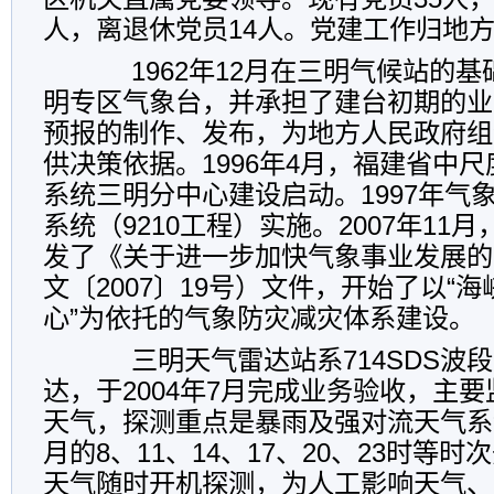
人，离退休党员
14
人。党建工作归地
1962
年
12
月在三明气候站的基
明专区气象台，并承担了建台初期的业
预报的制作、发布，为地方人民政府组
供决策依据。
1996
年
4
月，福建省中尺
系统三明分中心建设启动。
1997
年气
系统（
9210
工程）实施。
2007
年
11
月
发了《关于进一步加快气象事业发展的
文〔
2007
〕
19
号）文件，开始了以“海
心”为依托的气象防灾减灾体系建设。
三明天气雷达站系
714SDS
波段
达，于
2004
年
7
月完成业务验收，主要
天气，探测重点是暴雨及强对流天气系
月的
8
、
11
、
14
、
17
、
20
、
23
时等时次
天气随时开机探测，为人工影响天气、