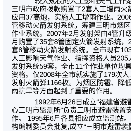
较大规模的人工影响天气工作
三明
市政府拨款购置了
2
套人工增雨火
应用
37
高炮，实施人工增雨作业。
200
管移动火箭发射系统，筹建三明市烟区
作业系统。
2007
年
2
月发射架由
4
管升
月购置了
35
套
8
管固定火箭发射系统，
套
8
管移动火箭发射系统。全市现有
10
人工影响天气作业、指挥资格人员
205
发射系统
59
套，全市
11
个作业单位均
资格。仅
2008
年全市就实施了
179
次人
发射火箭弹
1166
枚。为烟区防雹、降
雨抗旱等方面起到了重要的作用。
1992
年
6
月
26
日
成立“福建省避
心三明市监测所”负责三明市避雷装置
作。
1995
年
6
月各县相应成立监测站。
构编制委员会批复
,
成立“三明市避雷装