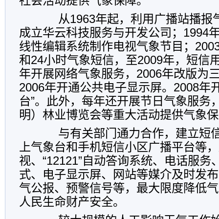
社会活动提供气象保障。
从
1963
年起，利用广播站播报
成立华云科技服务与开发公司；
1994
线性
编辑系统制作电视气象节目；
200
和
24
小时气象短信，至
2009
年，短信
年开展网络气象服务，
2006
年改版为
2006
年开通公共电子显示屏。
2008
年
台”。此外，每年还开展节日气象服务
明）林业博览会等重大活动提供气象保
与有关部门通力合作，建立短
上气象台和手机短信小区广播平台等，
视、“
12121
”自动答询系统、电话服务
式、电子显示屏、网站等媒介及时发布
气公报、预警信号等，最大限度降低气
人民生命财产安全。