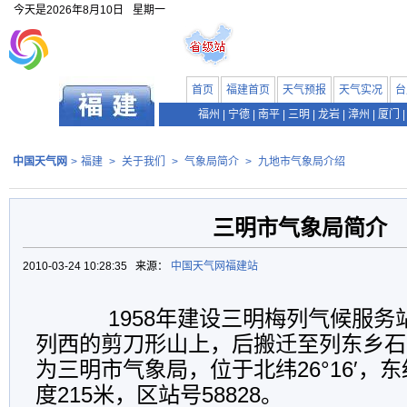
今天是
2026年8月10日
星期一
首页
福建首页
天气预报
天气实况
台
福州
|
宁德
|
南平
|
三明
|
龙岩
|
漳州
|
厦门
|
中国天气网
>
福建
>
关于我们
>
气象局简介
>
九地市气象局介绍
三明市气象局简介
2010-03-24 10:28:35 来源：
中国天气网福建站
1958
年建设三明梅列气候服务
列西的剪刀形山上，后搬迁至列东乡石
为三明市气象局，位于北纬
26
°
16
′，东
度
215
米，区站号
58828
。