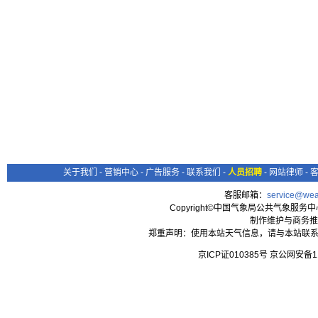
关于我们
-
营销中心
-
广告服务
-
联系我们
-
人员招聘
-
网站律师
-
客服邮箱：
service@wea
Copyright©中国气象局公共气象服务中心 All
制作维护与商务推
郑重声明：使用本站天气信息，请与本站联系
京ICP证010385号 京公网安备1