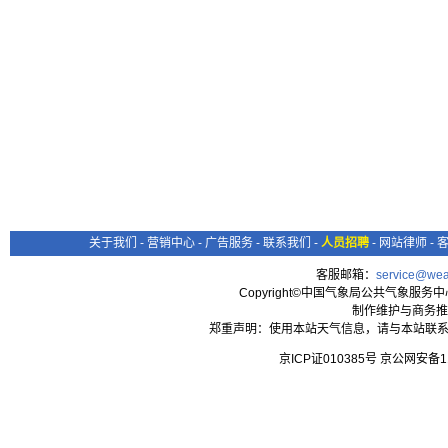
关于我们
-
营销中心
-
广告服务
-
联系我们
-
人员招聘
-
网站律师
-
客服邮箱：
service@wea
Copyright©中国气象局公共气象服务中心 All
制作维护与商务推
郑重声明：使用本站天气信息，请与本站联系
京ICP证010385号 京公网安备1