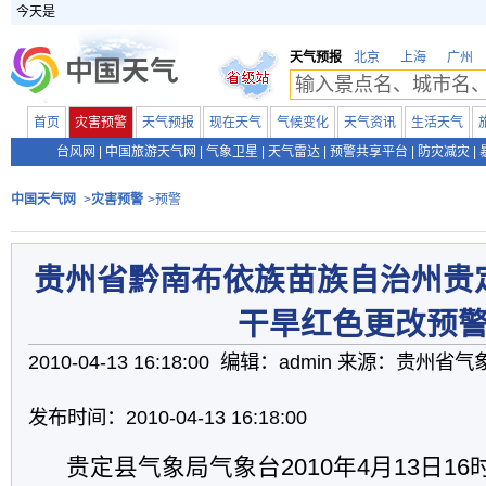
今天是
天气预报
北京
上海
广州
首页
灾害预警
天气预报
现在天气
气候变化
天气资讯
生活天气
台风网
|
中国旅游天气网
|
气象卫星
|
天气雷达
|
预警共享平台
|
防灾减灾
|
中国天气网
>
灾害预警
>预警
贵州省黔南布依族苗族自治州贵
干旱红色更改预
2010-04-13 16:18:00 编辑：admin 来源：贵州省
发布时间：2010-04-13 16:18:00
贵定县气象局气象台2010年4月13日16