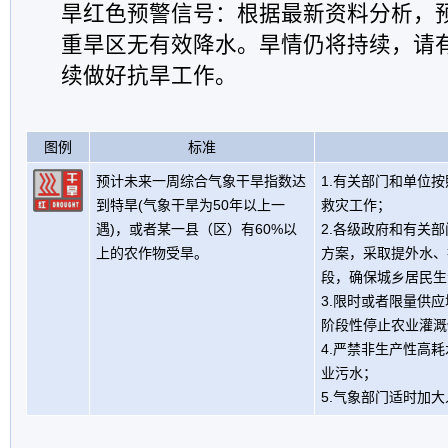
旱红色预警信号：根据最新资料分析，
重旱区无有效降水。旱情仍将持续，请
续做好抗旱工作。
图例
标准
预计未来一周综合气象干旱指数达
1.有关部门和单位
到特旱(气象干旱为50年以上一
救灾工作；
遇)，或者某一县（区）有60%以
2.各级政府和有关
上的农作物受旱。
方案，采取提外水、
段，确保城乡居民生
3.限时或者限量供
阶段性停止农业灌溉
4.严禁非生产性高
业污水；
5.气象部门适时加