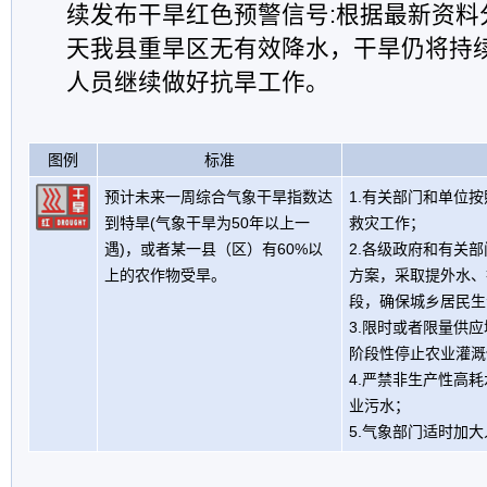
续发布干旱红色预警信号:根据最新资料
天我县重旱区无有效降水，干旱仍将持
人员继续做好抗旱工作。
图例
标准
预计未来一周综合气象干旱指数达
1.有关部门和单位
到特旱(气象干旱为50年以上一
救灾工作；
遇)，或者某一县（区）有60%以
2.各级政府和有关
上的农作物受旱。
方案，采取提外水、
段，确保城乡居民生
3.限时或者限量供
阶段性停止农业灌溉
4.严禁非生产性高
业污水；
5.气象部门适时加