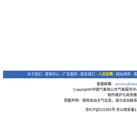
关于我们
-
营销中心
-
广告服务
-
联系我们
-
人员招聘
-
网站律师
-
客服邮箱：
service@wea
Copyright©中国气象局公共气象服务中心 All
制作维护与商务推
郑重声明：使用本站天气信息，请与本站联系
京ICP证010385号 京公网安备1