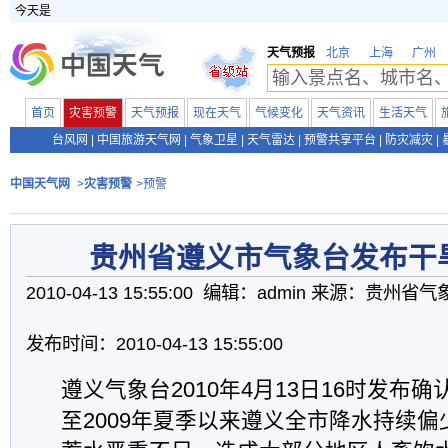
今天是
天气预报
北京
上海
广州
首页
灾害预警
天气预报
现在天气
气候变化
天气资讯
生活天气
台风网
|
中国旅游天气网
|
气象卫星
|
天气雷达
|
预警共享平台
|
防灾减灾
|
中国天气网
>
灾害预警
>预警
贵州省遵义市气象台发布干
2010-04-13 15:55:00 编辑：admin 来源：贵州省
发布时间：2010-04-13 15:55:00
遵义气象台2010年4月13日16时发布
至2009年夏季以来遵义全市降水持续