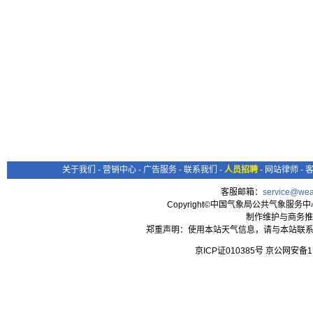
关于我们
-
营销中心
-
广告服务
-
联系我们
-
人员招聘
-
网站律师
-
客服邮箱：
service@wea
Copyright©中国气象局公共气象服务中心 All
制作维护与商务推
郑重声明：使用本站天气信息，请与本站联系
京ICP证010385号 京公网安备1