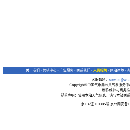
关于我们
-
营销中心
-
广告服务
-
联系我们
-
人员招聘
-
网站律师
-
客服邮箱：
service@wea
Copyright©中国气象局公共气象服务中心 All
制作维护与商务推
郑重声明：使用本站天气信息，请与本站联系
京ICP证010385号 京公网安备1