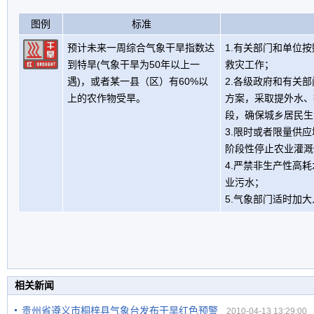
图例
标准
预计未来一周综合气象干旱指数达
1.有关部门和单位
到特旱(气象干旱为50年以上一
救灾工作；
遇)，或者某一县（区）有60%以
2.各级政府和有关
上的农作物受旱。
方案，采取提外水、
段，确保城乡居民生
3.限时或者限量供
阶段性停止农业灌溉
4.严禁非生产性高
业污水；
5.气象部门适时加
相关新闻
贵州省遵义市桐梓县气象台发布干旱红色预警
2010-04-13 13:29:00