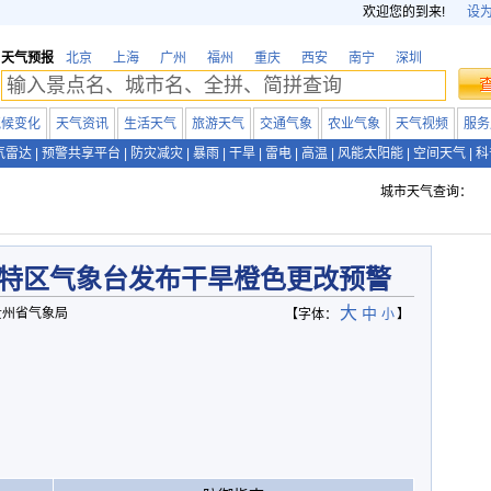
欢迎您的到来!
设
天气预报
北京
上海
广州
福州
重庆
西安
南宁
深圳
气候变化
天气资讯
生活天气
旅游天气
交通气象
农业气象
天气视频
服务
气雷达
|
预警共享平台
|
防灾减灾
|
暴雨
|
干旱
|
雷电
|
高温
|
风能太阳能
|
空间天气
|
科
城市天气查询：
特区气象台发布干旱橙色更改预警
大
中
源：贵州省气象局
【字体：
小
】