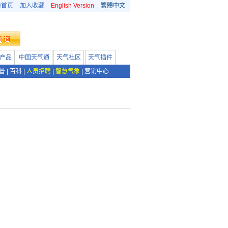
为首页
加入收藏
English Version
繁體中文
产品
中国天气通
天气社区
天气插件
普
|
百科
|
人员招聘
|
智慧气象
|
营销中心