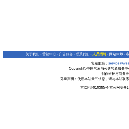
关于我们
-
营销中心
-
广告服务
-
联系我们
-
人员招聘
-
网站律师
-
客服邮箱：
service@wea
Copyright©中国气象局公共气象服务中心 All
制作维护与商务推
郑重声明：使用本站天气信息，请与本站联系
京ICP证010385号 京公网安备1