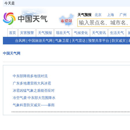
今天是
天气预报
北京
上海
广州
首页
灾害预警
天气预报
现在天气
气候变化
天气资讯
生活天气
台风网
|
中国旅游天气网
|
气象卫星
|
天气雷达
|
预警共享平台
|
防灾减灾
|
中国天气网
中东部降雨多地强对流
广东多地遭雷雨大风冰雹
冰雹凶猛气象之盾能否应对
冷空气袭 中东部大范围降水
气象科普防灾减灾——暴雨